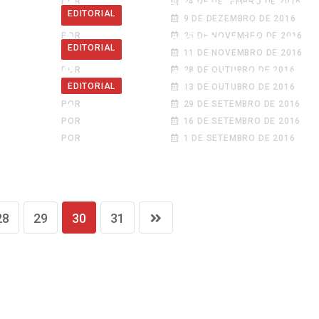
POR
VALTER BERNAT
24 DE DEZEMBRO DE 2016
Menos circo e carnaval e mais
O Caixa 2.1
EDITORIAL
EDITORIAL
POR
VALTER BERNAT
9 DE DEZEMBRO DE 2016
seriedade
POR
VALTER BERNAT
25 DE NOVEMBRO DE 2016
A primeira decisão e já com v
Uma força estranha
EDITORIAL
EDITORIAL
POR
VALTER BERNAT
11 DE NOVEMBRO DE 2016
de Minerva
POR
VALTER BERNAT
28 DE OUTUBRO DE 2016
O fim do começo ou o começo 
Será apenas "pura pirotecnia
EDITORIAL
POR
VALTER BERNAT
13 DE OUTUBRO DE 2016
fim?
POR
VALTER BERNAT
29 DE SETEMBRO DE 2016
Game over?
POR
VALTER BERNAT
16 DE SETEMBRO DE 2016
POR
VALTER BERNAT
1 DE SETEMBRO DE 2016
28
29
30
31