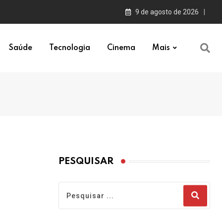
9 de agosto de 2026
Saúde
Tecnologia
Cinema
Mais
PESQUISAR
…
il!