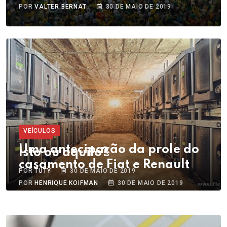
POR
VALTER BERNAT
30 DE MAIO DE 2019
VEÍCULOS
VINHOS
Uma antecipação da prole do
Isto ou aquilo?
casamento de Fiat e Renault
POR
TUTY
30 DE MAIO DE 2019
POR
HENRIQUE KOIFMAN
30 DE MAIO DE 2019