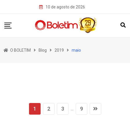
Skip
10 de agosto de 2026
to
content
O BOLETIM
Blog
2019
maio
1
2
3
9
...