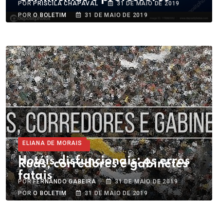
POR
PRISCILA CHAPAVAL
31 DE MAIO DE 2019
POR
O BOLETIM
31 DE MAIO DE 2019
ELIANA DE MORAIS
FERNANDO GABEIRA
Hotéis disfuncionais: os erros
Ruas, corredores e gabinetes
fatais
POR
FERNANDO GABEIRA
31 DE MAIO DE 2019
POR
O BOLETIM
31 DE MAIO DE 2019