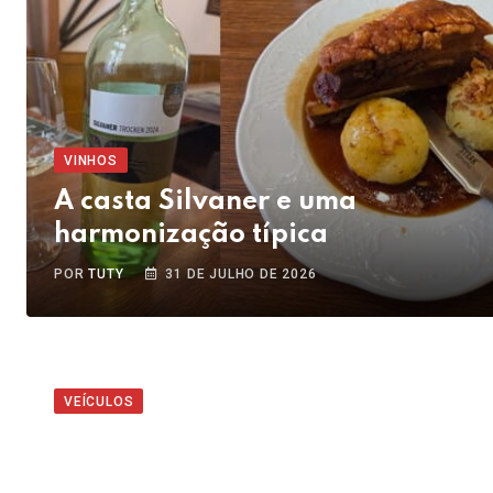
VINHOS
A casta Silvaner e uma
harmonização típica
POR
TUTY
31 DE JULHO DE 2026
VEÍCULOS
Que tal o Nissan Kicks Platinum
2026?