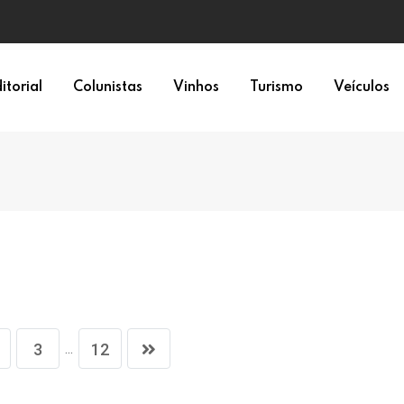
a 6×1
itorial
Colunistas
Vinhos
Turismo
Veículos
...
3
12