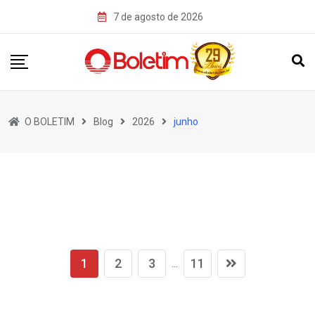
Skip
7 de agosto de 2026
to
content
O BOLETIM
Blog
2026
junho
1
2
3
11
...