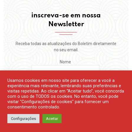
inscreva-se em nossa
Newsletter
Receba todas as atualizações do Boletim diretamente
no seu email.
Nome
Usamos cookies em nosso site para oferecer a você a
Email:
experiência mais relevante, lembrando suas preferências e
visitas repetidas. Ao clicar em “Aceitar tudo”, você concorda
com o uso de TODOS os cookies. No entanto, você pode
visitar "Configurações de cookies" para fornecer um
consentimento controlado.
Eu aceito os termos de privacidade.
Configurações
Aceitar