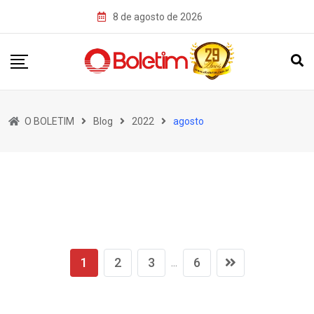
Skip
8 de agosto de 2026
to
content
O BOLETIM
Blog
2022
agosto
1
2
3
6
...