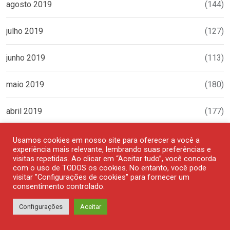
agosto 2019
(144)
julho 2019
(127)
junho 2019
(113)
maio 2019
(180)
abril 2019
(177)
março 2019
(144)
Usamos cookies em nosso site para oferecer a você a
experiência mais relevante, lembrando suas preferências e
visitas repetidas. Ao clicar em “Aceitar tudo”, você concorda
fevereiro 2019
(116)
com o uso de TODOS os cookies. No entanto, você pode
visitar "Configurações de cookies" para fornecer um
consentimento controlado.
janeiro 2019
(106)
Configurações
Aceitar
dezembro 2018
(113)