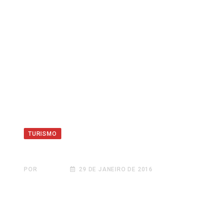
TURISMO
Um pouco da Cultura Japonesa
POR
BRUNO
29 DE JANEIRO DE 2016