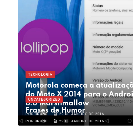
TECNOLOGIA
Motorola começa a atualizaç
do Moto X 2014 para o Andro
UNCATEGORIZED
6.0 Marshmallow
Frases de Humor
POR
BRUNO
29 DE JANEIRO DE 2016
POR
BRUNO
29 DE JANEIRO DE 2016