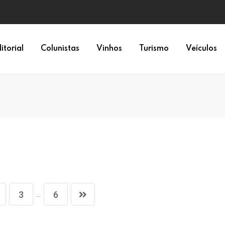
epresentação política
itorial
Colunistas
Vinhos
Turismo
Veículos
...
3
6