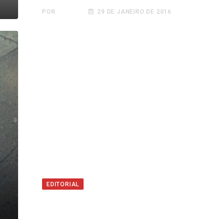
POR
BRUNO
29 DE JANEIRO DE 2016
EDITORIAL
Triplo X: O pânico se apodera
filho de Garanhuns