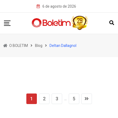
Skip
6 de agosto de 2026
to
content
O BOLETIM
Blog
Deltan Dallagnol
1
2
3
5
...