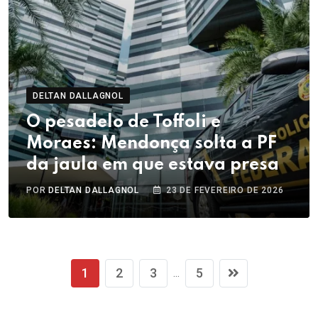
DELTAN DALLAGNOL
O pesadelo de Toffoli e
Moraes: Mendonça solta a PF
da jaula em que estava presa
POR
DELTAN DALLAGNOL
23 DE FEVEREIRO DE 2026
1
2
3
5
...