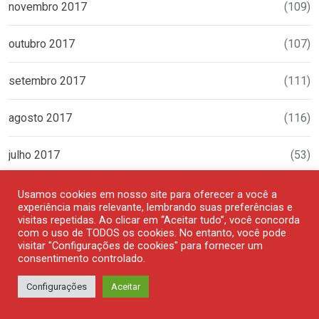
novembro 2017
(109)
outubro 2017
(107)
setembro 2017
(111)
agosto 2017
(116)
julho 2017
(53)
junho 2017
(102)
Usamos cookies em nosso site para oferecer a você a
experiência mais relevante, lembrando suas preferências e
visitas repetidas. Ao clicar em “Aceitar tudo”, você concorda
maio 2017
(126)
com o uso de TODOS os cookies. No entanto, você pode
visitar "Configurações de cookies" para fornecer um
consentimento controlado.
abril 2017
(111)
Configurações
Aceitar
março 2017
(119)