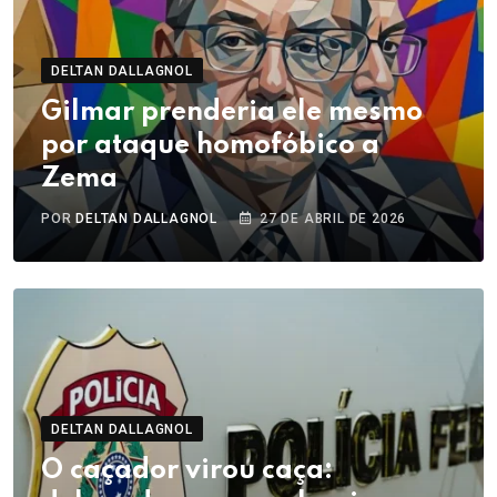
DELTAN DALLAGNOL
Gilmar prenderia ele mesmo
por ataque homofóbico a
Zema
POR
DELTAN DALLAGNOL
27 DE ABRIL DE 2026
DELTAN DALLAGNOL
O caçador virou caça: