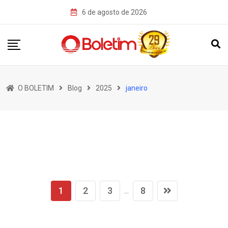
Skip
6 de agosto de 2026
to
content
O BOLETIM
Blog
2025
janeiro
1
2
3
8
...