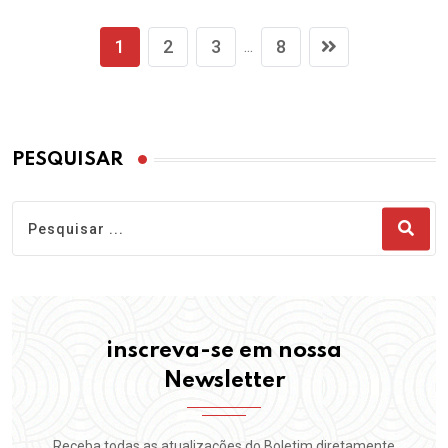
1
2
3
8
...
PESQUISAR
inscreva-se em nossa
Newsletter
Receba todas as atualizações do Boletim diretamente