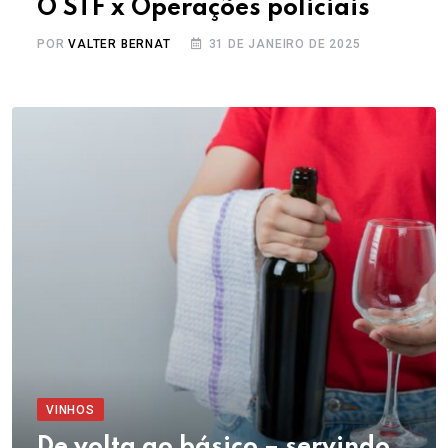
O STF x Operações policiais
POR
VALTER BERNAT
31 DE JANEIRO DE 2025
VINHOS
De volta ao básico – servindo