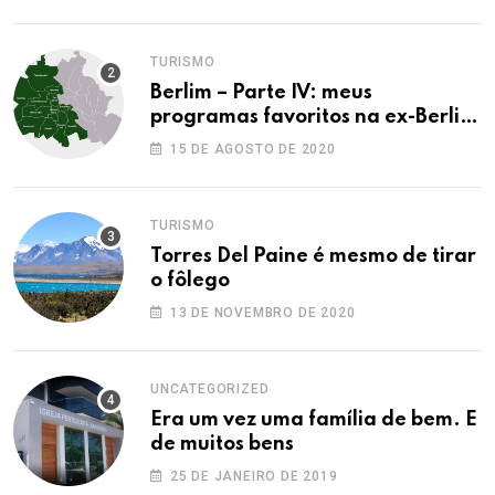
TURISMO
Berlim – Parte IV: meus
programas favoritos na ex-Berlim
Ocidental
15 DE AGOSTO DE 2020
TURISMO
Torres Del Paine é mesmo de tirar
o fôlego
13 DE NOVEMBRO DE 2020
UNCATEGORIZED
Era um vez uma família de bem. E
de muitos bens
25 DE JANEIRO DE 2019