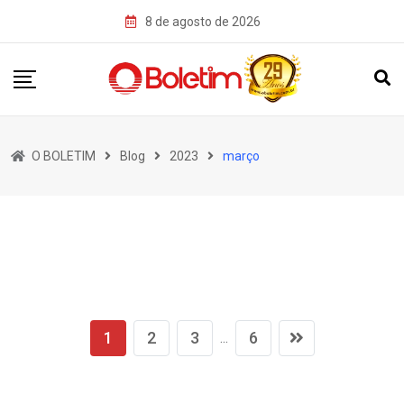
Skip
8 de agosto de 2026
to
content
O BOLETIM
Blog
2023
março
1
2
3
6
...