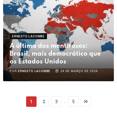
ERNESTO LACOMBE
A última dos mentirosos:
Brasil, mais democrático que
os Estados Unidos
POR
ERNESTO LACOMBE
24 DE MARÇO DE 2026
1
2
3
5
...