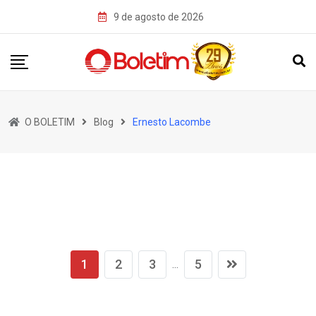
Skip
9 de agosto de 2026
to
content
O BOLETIM
Blog
Ernesto Lacombe
1
2
3
5
...