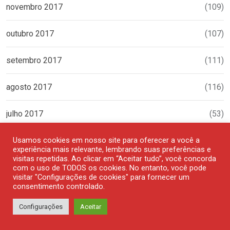
novembro 2017
(109)
outubro 2017
(107)
setembro 2017
(111)
agosto 2017
(116)
julho 2017
(53)
Usamos cookies em nosso site para oferecer a você a
junho 2017
(102)
experiência mais relevante, lembrando suas preferências e
visitas repetidas. Ao clicar em “Aceitar tudo”, você concorda
maio 2017
(126)
com o uso de TODOS os cookies. No entanto, você pode
visitar "Configurações de cookies" para fornecer um
consentimento controlado.
abril 2017
(111)
Configurações
Aceitar
março 2017
(119)