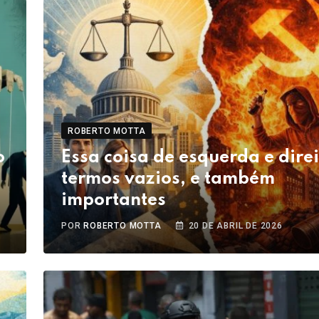
ROBERTO MOTTA
o
Essa coisa de esquerda e direi
termos vazios, e também
importantes
POR
ROBERTO MOTTA
20 DE ABRIL DE 2026