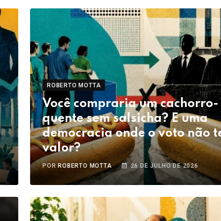
ROBERTO MOTTA
Você compraria um cachorro-
quente sem salsicha? E uma
democracia onde o voto não 
valor?
POR
ROBERTO MOTTA
26 DE JULHO DE 2026