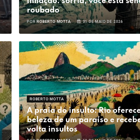
Inflação: sorria, você está se
roubado
POR
ROBERTO MOTTA
31 DE MAIO DE 2026
ROBERTO MOTTA
A praia do insulto: Rio oferec
beleza de um paraíso e receb
volta insultos