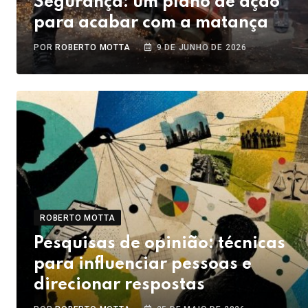
Segurança: um plano de ação
para acabar com a matança
POR
ROBERTO MOTTA
9 DE JUNHO DE 2026
ROBERTO MOTTA
Pesquisas de opinião: técnicas
para influenciar pessoas e
direcionar respostas