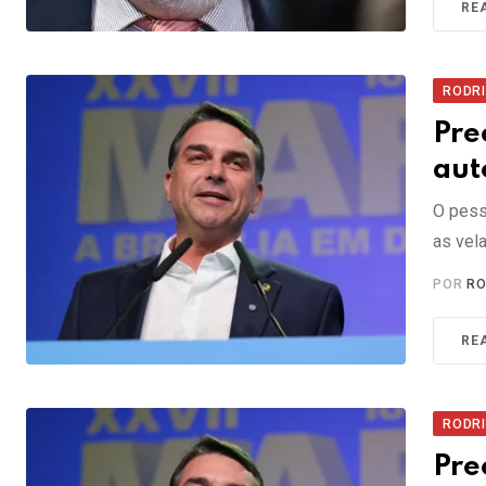
RE
RODR
Pre
aut
O pess
as vel
POR
RO
RE
RODR
Pre