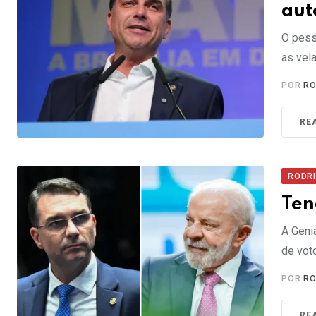
aut
O pess
as vel
POR
RO
RE
RODR
Ten
A Geni
de vot
POR
RO
RE