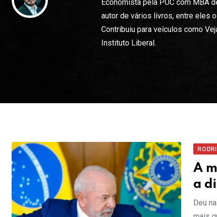
Economista pela PUC com MBA de F
autor de vários livros, entre eles
Contribuiu para veículos como Vej
Instituto Liberal.
RODR
A m
a d
Deu na
mais q