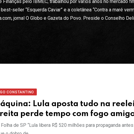
inanças pelo IBMEC, trabalhou por vários anos no mercado fin
 o best-seller “Esquerda Caviar” e a coletânea “Contra a maré verm
a.com, jornal O Globo e Gazeta do Povo. Preside o Conselho Del
IGO CONSTANTINO
áquina: Lula aposta tudo na reelei
ireita perde tempo com fogo amig
 Folha de SP “Lula libera R$ 520 milhões para propaganda antes 
ue o dobro de