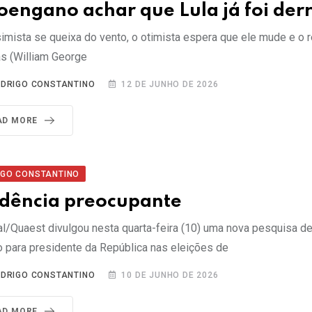
oengano achar que Lula já foi der
imista se queixa do vento, o otimista espera que ele mude e o re
as (William George
DRIGO CONSTANTINO
12 DE JUNHO DE 2026
AD MORE
IGO CONSTANTINO
dência preocupante
al/Quaest divulgou nesta quarta-feira (10) uma nova pesquisa d
o para presidente da República nas eleições de
DRIGO CONSTANTINO
10 DE JUNHO DE 2026
AD MORE