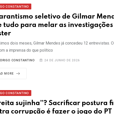
IGO CONSTANTINO
arantismo seletivo de Gilmar Men
e tudo para melar as investigações
ter
timos dois meses, Gilmar Mendes já concedeu 12 entrevistas. O 
om a imprensa do que político
DRIGO CONSTANTINO
24 DE JUNHO DE 2026
AD MORE
IGO CONSTANTINO
reita sujinha”? Sacrificar postura f
tra corrupção é fazer o jogo do PT