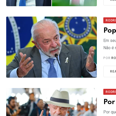
RODR
Pop
Em seu 
Não é 
POR
RO
RE
RODR
Por
Por qu