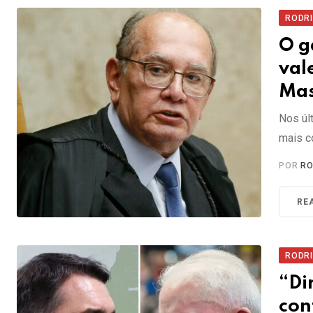
RODR
O g
val
Mas
Nos úl
mais c
POR
RO
RE
RODR
“Di
con