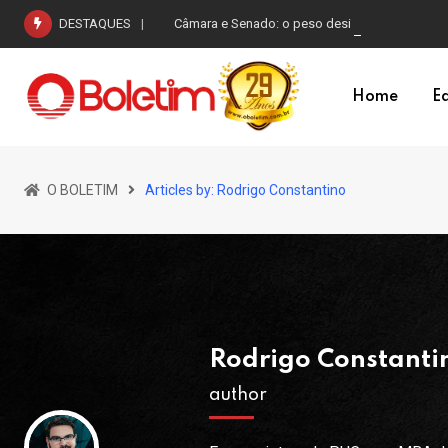
Skip
DESTAQUES
Câmara e Senado: o peso desigual do voto na r
to
content
Home
Ed
O BOLETIM
Articles by: Rodrigo Constantino
Rodrigo Constanti
author