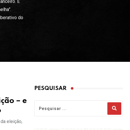
anceiro. É
elha”.
iberativo do
PESQUISAR
ção – e
o
da eleição,