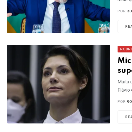
POR
RO
RE
RODR
Mic
sup
Muita 
Flávio
POR
RO
RE