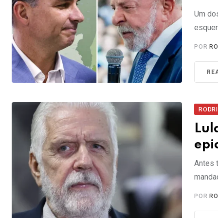
Um dos
esquer
POR
RO
RE
RODR
Lul
epi
Antes 
mandad
POR
RO