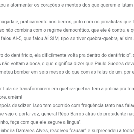
ltou a atormentar os corações e mentes dos que querem e lutam
agada e, praticamente aos berros, puto com os jornalistas que 
so não combina com o regime democrático, que ele é contra, e q
falou AI-5, que falou AÍ SIM, tipo se tiver quebra-quebra, aí sim
do dentifrício, ela dificilmente volta pra dentro do dentifrício”, 
s não voltam à boca, o que significa dizer que Paulo Guedes deve
meteu bombar em seis meses do que com as falas de um, por e
r Lula se transformarem em quebra-quebra, tem a polícia pra to
mpre, amém!
epois desdizer. Isso tem ocorrido com frequência tanto nas fala
ue vejo o porta-voz, general Rêgo Barros atrás do presidente na
inho, faça com que ele segure a língua”.
goiabeira Damares Alves, resolveu “causar” e surpreendeu a todos