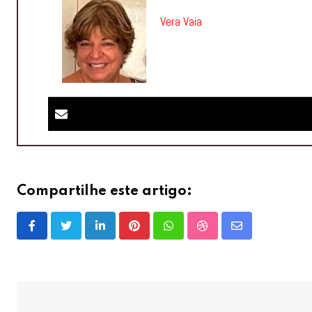
Vera Vaia
Compartilhe este artigo:
LinkedIn
Pinterest
Whatsapp
StumbleUpon
Share
via
Email