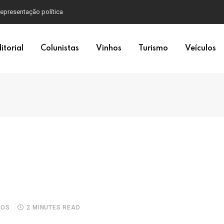
epresentação política
itorial
Colunistas
Vinhos
Turismo
Veículos
IOS
2 MINUTES READ