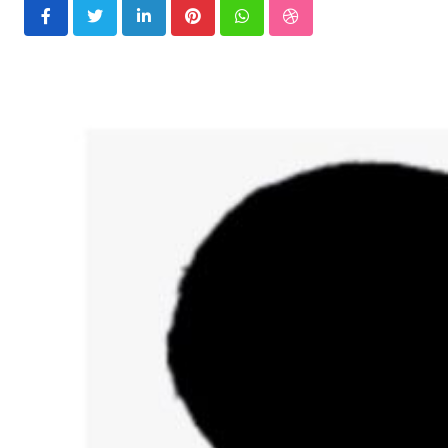
LinkedIn
Pinterest
Whatsapp
StumbleUpon