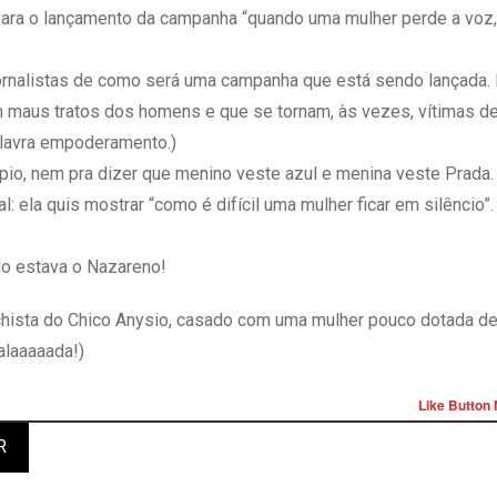
para o lançamento da campanha “quando uma mulher perde a voz,
jornalistas de como será uma campanha que está sendo lançada. 
 maus tratos dos homens e que se tornam, às vezes, vítimas d
palavra empoderamento.)
pio, nem pra dizer que menino veste azul e menina veste Prada.
: ela quis mostrar “como é difícil uma mulher ficar em silêncio”.
do estava o Nazareno!
hista do Chico Anysio, casado com uma mulher pouco dotada de
alaaaaada!)
Like Button 
R