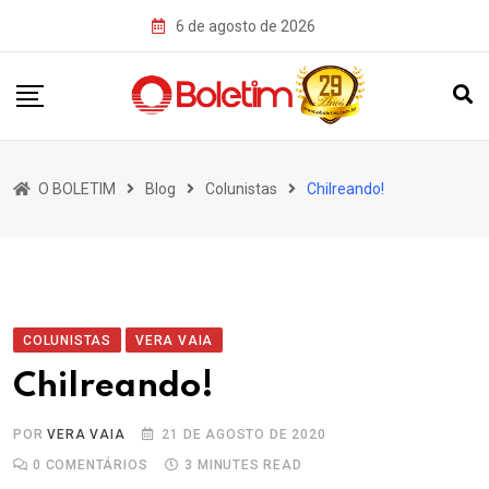
Skip
6 de agosto de 2026
to
content
O BOLETIM
Blog
Colunistas
Chilreando!
COLUNISTAS
VERA VAIA
Chilreando!
POR
VERA VAIA
21 DE AGOSTO DE 2020
0
COMENTÁRIOS
3 MINUTES READ