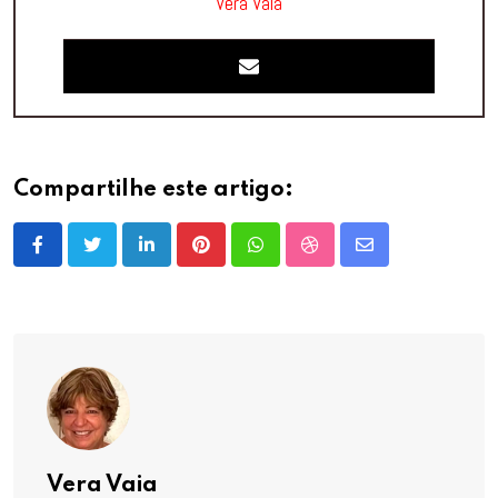
Vera Vaia
Compartilhe este artigo:
LinkedIn
Pinterest
Whatsapp
StumbleUpon
Share
via
Email
Vera Vaia