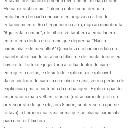
estavam prelibando tremenda diversão às minhas custas…
Ele não insistiu mais. Colocou entre meus dedos a
embalagem fechada enquanto eu pegava o cartão do
estacionamento. Ao chegar com o carro, digo ao manobrista:
“Aqui está o cartão”; ele olha e vê também a embalagem
entre meus dedos e eu, mais que depressa: “Não, a
camisinha é do meu filho!” Quando vi o olhar incrédulo do
manobrista olhando para meu filho, me dei conta do que eu
havia dito. Tratei de jogar toda a tralha dentro do carro,
entreguei o cartão, e desisti de explicar o inexplicável…
Já no conforto do carro, a caminho de casa, vem o pedido de
explicação para o conteúdo da embalagem. Explico: quando
as pessoas mais velhas transam (estranhamente parti do
pressuposto de que ele, aos 8 anos, soubesse do que se
tratava) o homem usa essa coisa que se chama camisinha
para não ter filhinhos.