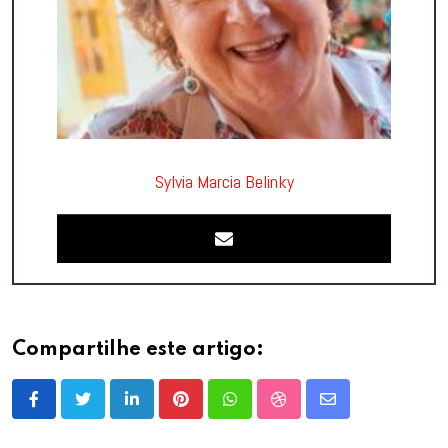
Sylvia Marcia Belinky
Compartilhe este artigo:
LinkedIn
Pinterest
Whatsapp
StumbleUpon
Share
via