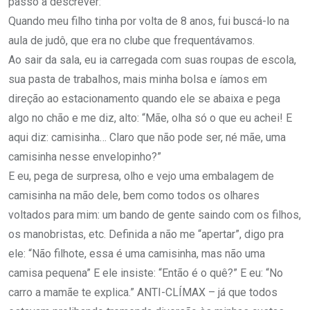
passo a descrever:
Quando meu filho tinha por volta de 8 anos, fui buscá-lo na
aula de judô, que era no clube que frequentávamos.
Ao sair da sala, eu ia carregada com suas roupas de escola,
sua pasta de trabalhos, mais minha bolsa e íamos em
direção ao estacionamento quando ele se abaixa e pega
algo no chão e me diz, alto: “Mãe, olha só o que eu achei! E
aqui diz: camisinha… Claro que não pode ser, né mãe, uma
camisinha nesse envelopinho?”
E eu, pega de surpresa, olho e vejo uma embalagem de
camisinha na mão dele, bem como todos os olhares
voltados para mim: um bando de gente saindo com os filhos,
os manobristas, etc. Definida a não me “apertar”, digo pra
ele: “Não filhote, essa é uma camisinha, mas não uma
camisa pequena” E ele insiste: “Então é o quê?” E eu: “No
carro a mamãe te explica.” ANTI-CLÍMAX – já que todos