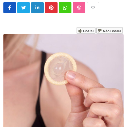
LinkedIn
Pinterest
Whatsapp
StumbleUpon
Share
via
Email
Gostei
Não Gostei