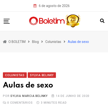
Skip
6 de agosto de 2026
to
content
O BOLETIM
Blog
Colunistas
Aulas de sexo
COLUNISTAS
SYLVIA BELINKY
Aulas de sexo
POR
SYLVIA MARCIA BELINKY
14 DE JUNHO DE 2020
0
COMENTÁRIOS
3 MINUTES READ