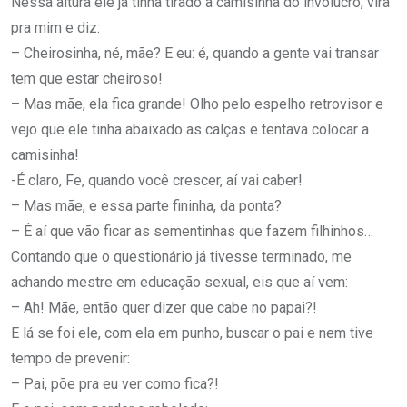
Nessa altura ele já tinha tirado a camisinha do invólucro, vira
pra mim e diz:
– Cheirosinha, né, mãe? E eu: é, quando a gente vai transar
tem que estar cheiroso!
– Mas mãe, ela fica grande! Olho pelo espelho retrovisor e
vejo que ele tinha abaixado as calças e tentava colocar a
camisinha!
-É claro, Fe, quando você crescer, aí vai caber!
– Mas mãe, e essa parte fininha, da ponta?
– É aí que vão ficar as sementinhas que fazem filhinhos…
Contando que o questionário já tivesse terminado, me
achando mestre em educação sexual, eis que aí vem:
– Ah! Mãe, então quer dizer que cabe no papai?!
E lá se foi ele, com ela em punho, buscar o pai e nem tive
tempo de prevenir:
– Pai, põe pra eu ver como fica?!