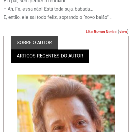
E o pai, sem perder o rebolado:
– Ah, Fe, essa não! Está toda suja, babada…
E, então, ele sai todo feliz, soprando o “novo balão”…
(
)
Like Button Notice
view
SOBRE O AUTOR
ARTIGOS RECENTES DO AUTOR