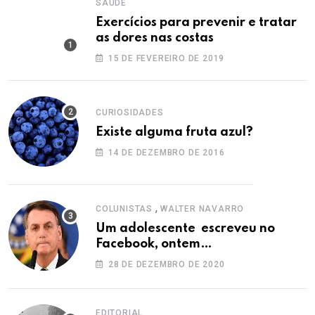
SAÚDE
Exercícios para prevenir e tratar
as dores nas costas
15 DE FEVEREIRO DE 2019
CURIOSIDADES
Existe alguma fruta azul?
14 DE DEZEMBRO DE 2016
,
COLUNISTAS
WALTER NAVARRO
Um adolescente escreveu no
Facebook, ontem…
28 DE DEZEMBRO DE 2020
EDITORIAL