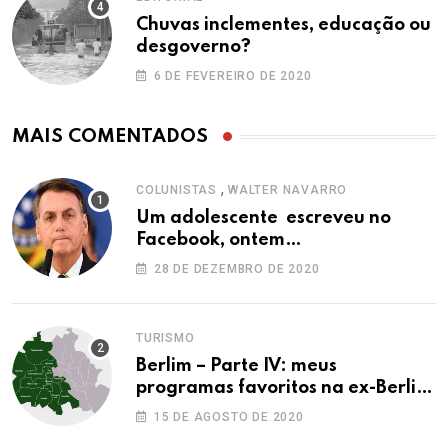
Chuvas inclementes, educação ou
desgoverno?
6 DE FEVEREIRO DE 2020
MAIS COMENTADOS
,
COLUNISTAS
WALTER NAVARRO
Um adolescente escreveu no
Facebook, ontem…
28 DE DEZEMBRO DE 2020
TURISMO
Berlim – Parte IV: meus
programas favoritos na ex-Berlim
Ocidental
15 DE AGOSTO DE 2020