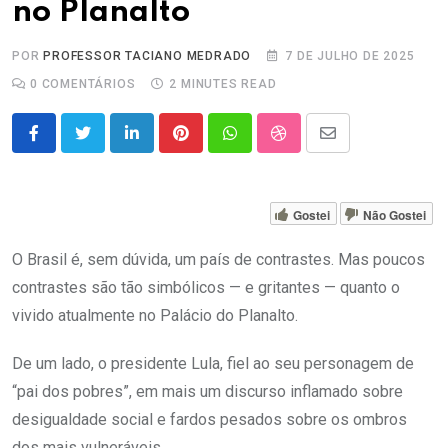
no Planalto
POR
PROFESSOR TACIANO MEDRADO
7 DE JULHO DE 2025
0
COMENTÁRIOS
2 MINUTES READ
LinkedIn
Pinterest
Whatsapp
StumbleUpon
Share
via
Email
Gostei
Não Gostei
O Brasil é, sem dúvida, um país de contrastes. Mas poucos
contrastes são tão simbólicos — e gritantes — quanto o
vivido atualmente no Palácio do Planalto.
De um lado, o presidente Lula, fiel ao seu personagem de
“pai dos pobres”, em mais um discurso inflamado sobre
desigualdade social e fardos pesados sobre os ombros
dos mais vulneráveis.