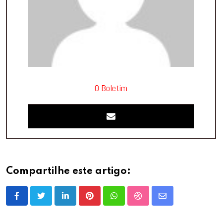
O Boletim
Compartilhe este artigo:
LinkedIn
Pinterest
Whatsapp
StumbleUpon
Share
via