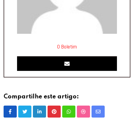
O Boletim
Compartilhe este artigo:
LinkedIn
Pinterest
Whatsapp
StumbleUpon
Share
via
Email