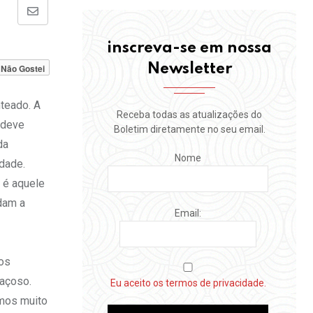
Share
via
inscreva-se em nossa
Email
Newsletter
Não Gostei
teado. A
Receba todas as atualizações do
 deve
Boletim diretamente no seu email.
da
Nome
dade.
 é aquele
dam a
Email:
os
açoso.
Eu aceito os termos de privacidade.
emos muito