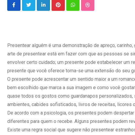
LinkedIn
Pinterest
Whatsapp
StumbleUpon
Presentear alguém é uma demonstração de apreço, carinho, 
arte de presentear está em fazer com que as pessoas se sin
envolver certo cuidado; um presente pode estabelecer um rel
presente que você oferece torna-se uma extensão do seu gos
O presente pode acrescentar um sentido maior a um romance, 
bem escolhido que marca a sua imagem e como você gostari
quase todos os gostos como guardanapos personalizados, sa
ambientes, cabides sofisticados, livros de receitas, licores
De acordo com a psicologia, os presentes podem desperta
diferentes para quem o recebe. Alguns presentes podem re
Existe uma regra social que sugere não presentear estran