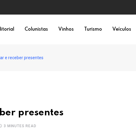
a 6×1
itorial
Colunistas
Vinhos
Turismo
Veículos
ar e receber presentes
eber presentes
3 MINUTES READ