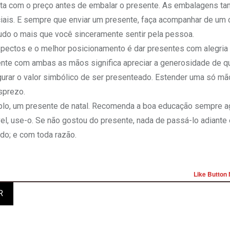
queta com o preço antes de embalar o presente. As embalagens 
ais. E sempre que enviar um presente, faça acompanhar de um 
tudo o mais que você sinceramente sentir pela pessoa.
spectos e o melhor posicionamento é dar presentes com alegria
nte com ambas as mãos significa apreciar a generosidade de q
gurar o valor simbólico de ser presenteado. Estender uma só m
sprezo.
mplo, um presente de natal. Recomenda a boa educação sempre a
el, use-o. Se não gostou do presente, nada de passá-lo adiante 
do; e com toda razão.
Like Button 
R