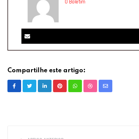
O Boletim
Compartilhe este artigo:
LinkedIn
Pinterest
Whatsapp
StumbleUpon
Share
via
Email