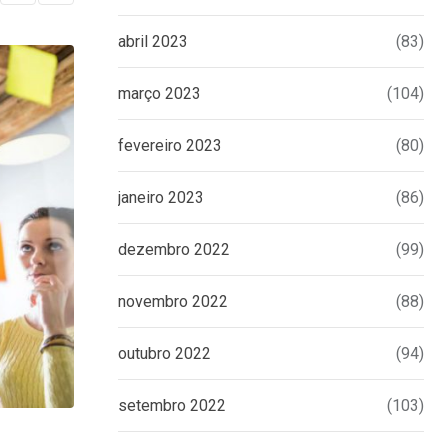
abril 2023
(83)
ELIANA DE MORAIS
março 2023
(104)
Dicas de como conseguir parceiros em e
fevereiro 2023
(80)
11 DE OUTUBRO DE 2019
janeiro 2023
(86)
dezembro 2022
(99)
novembro 2022
(88)
outubro 2022
(94)
setembro 2022
(103)