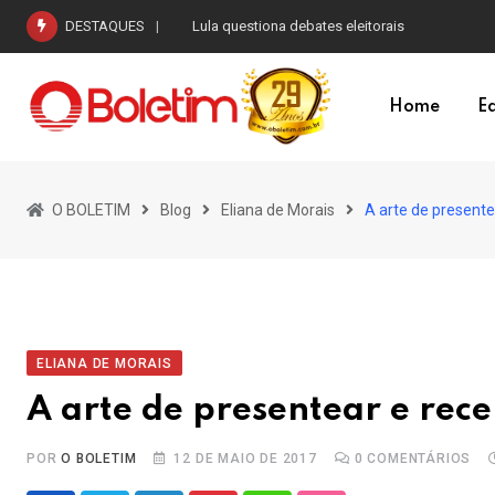
Skip
DESTAQUES
Governo tenta votar pelo menos o fim da escal
to
content
Home
Ed
O BOLETIM
Blog
Eliana de Morais
A arte de presente
ELIANA DE MORAIS
A arte de presentear e rec
POR
O BOLETIM
12 DE MAIO DE 2017
0
COMENTÁRIOS