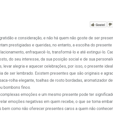
Gostei
gratidão e consideração; e não há quem não goste de ser presen
tam prestigiadas e queridas, no entanto, a escolha do presente
acionamento, enfraquecê-lo, transformá-lo e até extingui-lo. Ca
to, do seu interesse, da sua posição social e de sua personali
levar alegria e aquecer celebrações, por isso, o presente ideal
a de ser lembrado. Existem presentes que são originais e agra
ca-rolha elegante, toalhas de rosto bordadas, aromatizador de
 ou bombons finos.
r complexas emoções e um mesmo presente pode ter significad
velar emoções negativas em quem recebe, o que se torna embar
hos bem como não oferecer presentes caros a quem não conhec