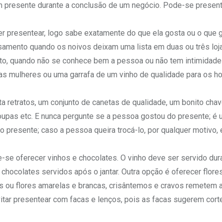
m presente durante a conclusão de um negócio. Pode-se presen
 presentear, logo sabe exatamente do que ela gosta ou o que g
samento quando os noivos deixam uma lista em duas ou três loj
nto, quando não se conhece bem a pessoa ou não tem intimidade
a as mulheres ou uma garrafa de um vinho de qualidade para os h
retratos, um conjunto de canetas de qualidade, um bonito chav
upas etc. E nunca pergunte se a pessoa gostou do presente; é
ao presente; caso a pessoa queira trocá-lo, por qualquer motivo,
e-se oferecer vinhos e chocolates. O vinho deve ser servido dur
 chocolates servidos após o jantar. Outra opção é oferecer flore
 ou flores amarelas e brancas, crisântemos e cravos remetem a
tar presentear com facas e lenços, pois as facas sugerem cort