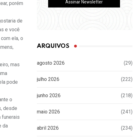
tear, porém
ostaria de
as e você
 com ela, o
ARQUIVOS
omens,
agosto 2026
(29)
eiro, mas
 uma
julho 2026
(222)
 ela pode
junho 2026
(218)
ante o
s, desde
maio 2026
(241)
 funerais
e da
abril 2026
(234)