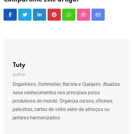
Compartilhe este artigo:
LinkedIn
Pinterest
Whatsapp
StumbleUpon
Share
via
Email
Tuty
author
Engenheiro, Sommelier, Barista e Queijeiro. Atualiza
seus conhecimentos nos principais polos
produtores do mundo. Organiza cursos, oficinas,
palestras, cartas de vinho além de almoços ou
jantares harmonizados.