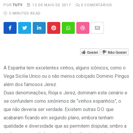
POR
TUTY
12 DE MAIO DE 2017
0
COMENTÁRIOS
3 MINUTES READ
LinkedIn
Pinterest
Whatsapp
StumbleUpon
Share
via
Email
Gostei
Não Gostei
A Espanha tem excelentes vinhos, alguns icônicos, como o
Vega Sicilia Unico ou o não menos cobiçado Dominio Pingus
além dos famosos Jerez.
Duas denominações, Rioja e Jerez, dominam este cenário e
se confundem como sinônimos de “vinhos espanhóis”, o
que não deveria ser verdade. Existem outras D.O. que
acabaram ficando em segundo plano, embora tenham
qualidade e diversidade que as permitem disputar, ombro a