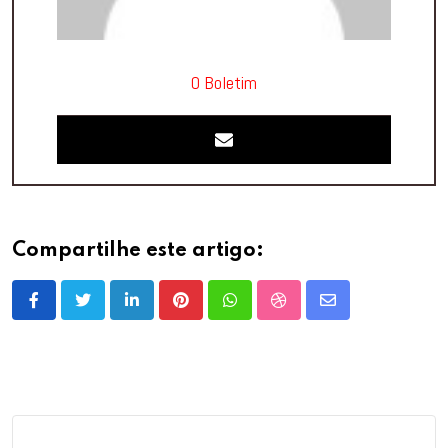
O Boletim
Compartilhe este artigo:
LinkedIn
Pinterest
Whatsapp
StumbleUpon
Share
via
Email