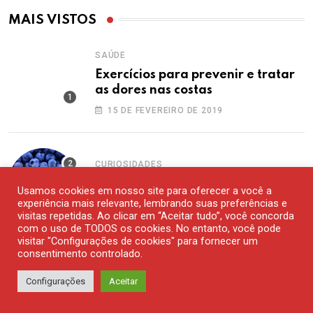
MAIS VISTOS
SAÚDE
Exercícios para prevenir e tratar
as dores nas costas
15 DE FEVEREIRO DE 2019
CURIOSIDADES
Existe alguma fruta azul?
Usamos cookies em nosso site para oferecer a você a
experiência mais relevante, lembrando suas preferências e
14 DE DEZEMBRO DE 2016
visitas repetidas. Ao clicar em “Aceitar tudo”, você concorda
com o uso de TODOS os cookies. No entanto, você pode
visitar "Configurações de cookies" para fornecer um
consentimento controlado.
,
COLUNISTAS
WALTER NAVARRO
Um adolescente escreveu no
Configurações
Aceitar
Facebook, ontem…