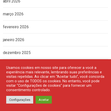
abril 2026
março 2026
fevereiro 2026
janeiro 2026
dezembro 2025
novembro 2025
Usamos cookies em nosso site para oferecer a você a
experiência mais relevante, lembrando suas preferências e
visitas repetidas. Ao clicar em “Aceitar tudo”, você concorda
outubro 2025
com o uso de TODOS os cookies. No entanto, você pode
visitar "Configurações de cookies" para fornecer um
consentimento controlado.
setembro 2025
Configurações
Aceitar
agosto 2025