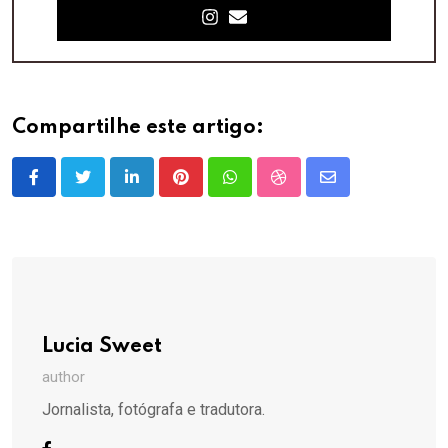
Compartilhe este artigo:
LinkedIn
Pinterest
Whatsapp
StumbleUpon
Share
via
Email
Lucia Sweet
author
Jornalista, fotógrafa e tradutora.