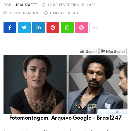
POR
LUCIA SWEET
12 DE FEVEREIRO DE 2020
0
COMENTÁRIOS
1 MINUTE READ
LinkedIn
Pinterest
Whatsapp
StumbleUpon
Share
via
Email
Gostei
Não Gostei
Fotomontagem: Arquivo Google – Brasil247