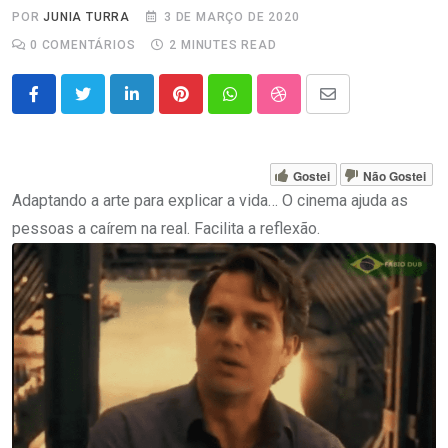
POR
JUNIA TURRA
3 DE MARÇO DE 2020
0
COMENTÁRIOS
2 MINUTES READ
LinkedIn
Pinterest
Whatsapp
StumbleUpon
Share
via
Email
Gostei
Não Gostei
Adaptando a arte para explicar a vida… O cinema ajuda as
pessoas a caírem na real. Facilita a reflexão.