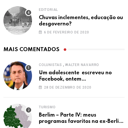
EDITORIAL
Chuvas inclementes, educação ou
desgoverno?
6 DE FEVEREIRO DE 2020
MAIS COMENTADOS
,
COLUNISTAS
WALTER NAVARRO
Um adolescente escreveu no
Facebook, ontem…
28 DE DEZEMBRO DE 2020
TURISMO
Berlim – Parte IV: meus
programas favoritos na ex-Berlim
Ocidental