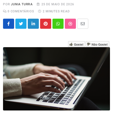
POR
JUNIA TURRA
25 DE MAIO DE 2026
0
COMENTÁRIOS
2 MINUTES READ
LinkedIn
Pinterest
Whatsapp
StumbleUpon
Share
via
Email
Gostei
Não Gostei