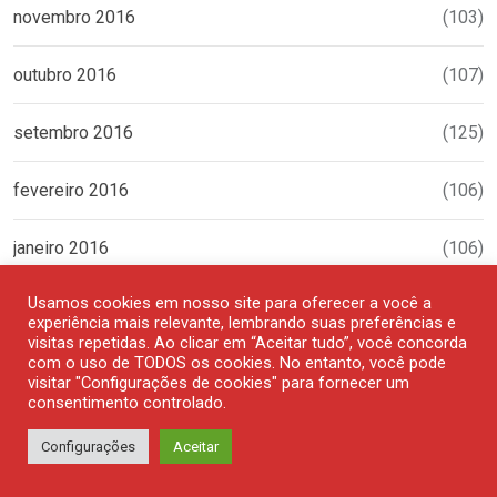
novembro 2016
(103)
outubro 2016
(107)
setembro 2016
(125)
fevereiro 2016
(106)
janeiro 2016
(106)
Usamos cookies em nosso site para oferecer a você a
MAIS VISTOS
experiência mais relevante, lembrando suas preferências e
visitas repetidas. Ao clicar em “Aceitar tudo”, você concorda
com o uso de TODOS os cookies. No entanto, você pode
SAÚDE
visitar "Configurações de cookies" para fornecer um
consentimento controlado.
Exercícios para prevenir e tratar
as dores nas costas
Configurações
Aceitar
15 DE FEVEREIRO DE 2019