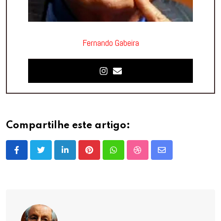
Fernando Gabeira
Compartilhe este artigo:
LinkedIn
Pinterest
Whatsapp
StumbleUpon
Share
via
Email