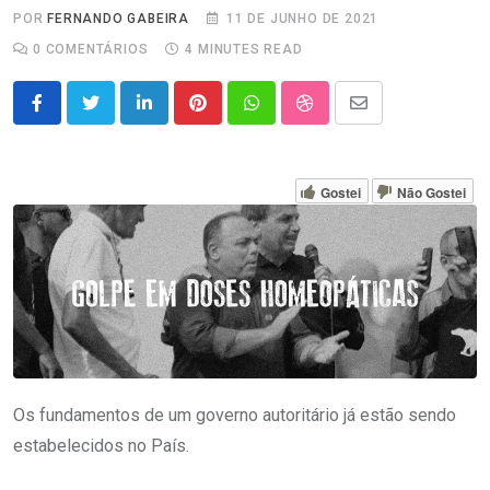
POR
FERNANDO GABEIRA
11 DE JUNHO DE 2021
0
COMENTÁRIOS
4 MINUTES READ
LinkedIn
Pinterest
Whatsapp
StumbleUpon
Share
via
Email
Gostei
Não Gostei
Os fundamentos de um governo autoritário já estão sendo
estabelecidos no País.