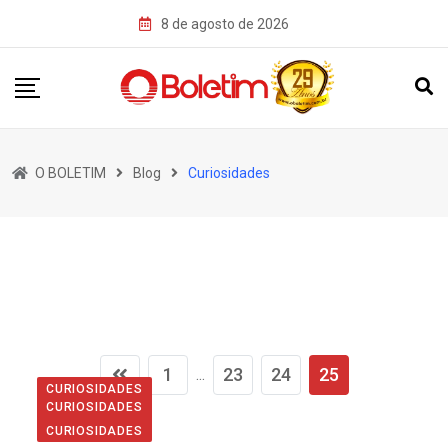
Skip
8 de agosto de 2026
to
content
O BOLETIM
Blog
Curiosidades
1
23
24
25
...
CURIOSIDADES
CURIOSIDADES
CURIOSIDADES
Por que dizem que trevo de 4
CURIOSIDADES
Por que azul é a cor associada