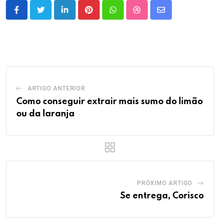
LinkedIn
Pinterest
Whatsapp
StumbleUpon
Share
via
Email
ARTIGO ANTERIOR
Como conseguir extrair mais sumo do limão
ou da laranja
PRÓXIMO ARTIGO
Se entrega, Corisco