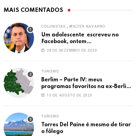
MAIS COMENTADOS
,
COLUNISTAS
WALTER NAVARRO
Um adolescente escreveu no
Facebook, ontem…
28 DE DEZEMBRO DE 2020
TURISMO
Berlim – Parte IV: meus
programas favoritos na ex-Berlim
Ocidental
15 DE AGOSTO DE 2020
TURISMO
Torres Del Paine é mesmo de tirar
o fôlego