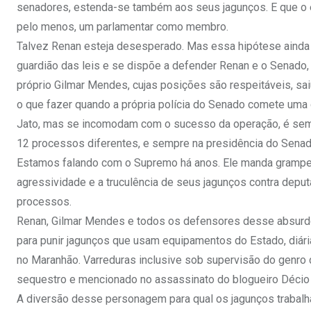
senadores, estenda-se também aos seus jagunços. E que o e
pelo menos, um parlamentar como membro.
Talvez Renan esteja desesperado. Mas essa hipótese ainda 
guardião das leis e se dispõe a defender Renan e o Senad
próprio Gilmar Mendes, cujas posições são respeitáveis, sai
o que fazer quando a própria polícia do Senado comete uma
Jato, mas se incomodam com o sucesso da operação, é sem
12 processos diferentes, e sempre na presidência do Senado
Estamos falando com o Supremo há anos. Ele manda grampear
agressividade e a truculência de seus jagunços contra deput
processos.
Renan, Gilmar Mendes e todos os defensores desse absurd
para punir jagunços que usam equipamentos do Estado, diári
no Maranhão. Varreduras inclusive sob supervisão do genr
sequestro e mencionado no assassinato do blogueiro Décio
A diversão desse personagem para qual os jagunços trabalha