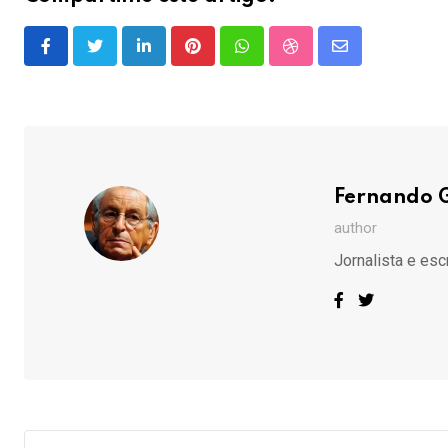
LinkedIn
Pinterest
Whatsapp
StumbleUpon
Share
via
Email
Fernando 
author
Jornalista e esc