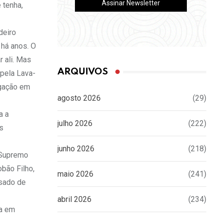
 tenha,
deiro
há anos. O
r ali. Mas
ARQUIVOS
pela Lava-
igação em
agosto 2026
(29)
a a
julho 2026
(222)
s
junho 2026
(218)
 Supremo
bão Filho,
maio 2026
(241)
usado de
abril 2026
(234)
ça em