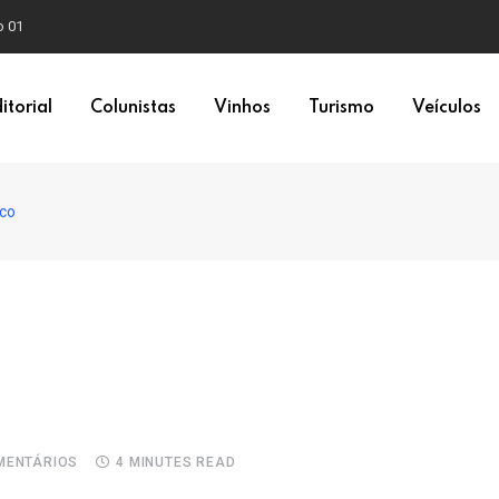
o 01
itorial
Colunistas
Vinhos
Turismo
Veículos
sco
ENTÁRIOS
4 MINUTES READ