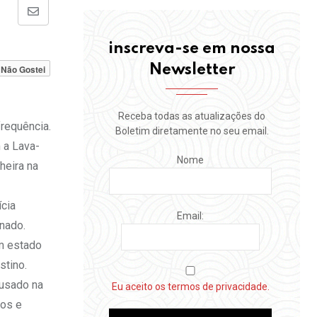
Share
via
inscreva-se em nossa
Email
Newsletter
Não Gostei
Receba todas as atualizações do
requência.
Boletim diretamente no seu email.
 a Lava-
Nome
heira na
ícia
Email:
enado.
um estado
stino.
cusado na
Eu aceito os termos de privacidade.
dos e