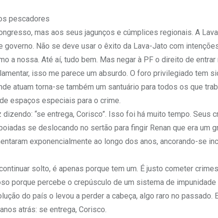
dos pescadores
Congresso, mas aos seus jagunços e cúmplices regionais. A Lav
s de governo. Não se deve usar o êxito da Lava-Jato com intençõe
o a nossa. Até aí, tudo bem. Mas negar à PF o direito de entra
rlamentar, isso me parece um absurdo. O foro privilegiado tem s
nde atuam torna-se também um santuário para todos os que trab
de espaços especiais para o crime.
izendo: “se entrega, Corisco”. Isso foi há muito tempo. Seus 
oiadas se deslocando no sertão para fingir Renan que era um g
mentaram exponencialmente ao longo dos anos, ancorando-se inc
continuar solto, é apenas porque tem um. É justo cometer crimes
so porque percebe o crepúsculo de um sistema de impunidade 
lução do país o levou a perder a cabeça, algo raro no passado.
nos atrás: se entrega, Corisco.