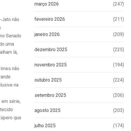
março 2026
(247)
fevereiro 2026
(211)
a-Jato não
s
janeiro 2026
(209)
r no Senado
ido uma
dezembro 2025
(225)
alham lá,
novembro 2025
(194)
crimes não
rande
outubro 2025
(224)
lusive na
setembro 2025
(206)
 em série,
tecido
agosto 2025
(203)
 Espero que
julho 2025
(174)