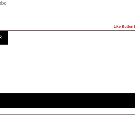
obo
Like Button 
R