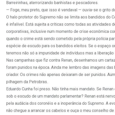
Barreirinhas, aterrorizando banhistas e pescadores.
— Foge, meu preto, que isso é vendaval — ouvia-se o grito 
O halo protetor do Supremo não se limita aos bandidos do 
é infalível. Está sujeita a críticas como todas as atividade
corporativas, inclusive num momento de crise econômica com
quando o crime está sendo cometido pela própria polícia pa
espécie de escudo para os bandidos eleitos. Se o espaço o
teremos não só a impunidade de indivíduos mas a liberação 
Nas campanhas que fiz contra Renan, desenhamos um cartaz d
foram punidos na época. Ainda me lembro das imagens das b
criador. Os crimes não apenas deixaram de ser punidos. Au
pilhagem da Petrobras.
Eduardo Cunha foi preso. Não tinha mais mandato. Se Renan 
sob o escudo de um mandato parlamentar? Renan está nervo
pela audácia dos coronéis e a inoperância do Supremo. A evo
não chegue a arrancar os cabelos e ouça o meu conselho de a