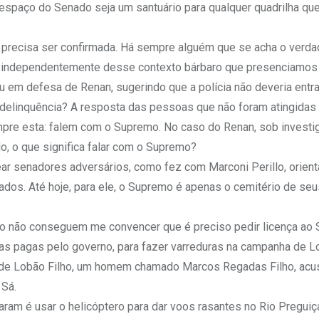
spaço do Senado seja um santuário para qualquer quadrilha que
precisa ser confirmada. Há sempre alguém que se acha o verda
o, independentemente desse contexto bárbaro que presenciamos 
u em defesa de Renan, sugerindo que a polícia não deveria entra
 delinquência? A resposta das pessoas que não foram atingidas 
pre esta: falem com o Supremo. No caso do Renan, sob invest
, o que significa falar com o Supremo?
 senadores adversários, como fez com Marconi Perillo, orient
ados. Até hoje, para ele, o Supremo é apenas o cemitério de seu
o não conseguem me convencer que é preciso pedir licença ao
as pagas pelo governo, para fazer varreduras na campanha de Lo
o de Lobão Filho, um homem chamado Marcos Regadas Filho, ac
 Sá.
ram é usar o helicóptero para dar voos rasantes no Rio Pregui