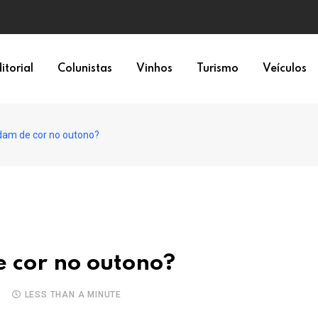
epresentação política
itorial
Colunistas
Vinhos
Turismo
Veículos
dam de cor no outono?
e cor no outono?
S
LESS THAN A MINUTE