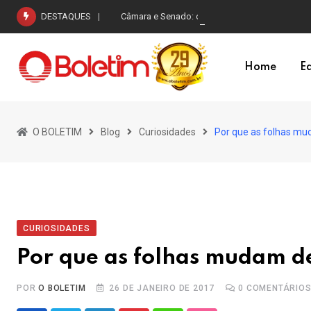
Skip
DESTAQUES
Câmara e Senado: o peso desigual do voto na r
to
content
Home
Ed
O BOLETIM
Blog
Curiosidades
Por que as folhas mu
CURIOSIDADES
Por que as folhas mudam d
POR
O BOLETIM
26 DE JANEIRO DE 2017
0
COMENTÁRIO