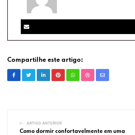
Compartilhe este artigo:
LinkedIn
Pinterest
Whatsapp
StumbleUpon
Share
via
Email
ARTIGO ANTERIOR
Como dormir confortavelmente em uma