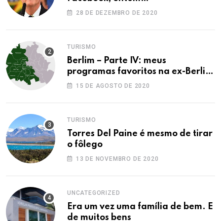
28 DE DEZEMBRO DE 2020
TURISMO
Berlim – Parte IV: meus
programas favoritos na ex-Berlim
Ocidental
15 DE AGOSTO DE 2020
TURISMO
Torres Del Paine é mesmo de tirar
o fôlego
13 DE NOVEMBRO DE 2020
UNCATEGORIZED
Era um vez uma família de bem. E
de muitos bens