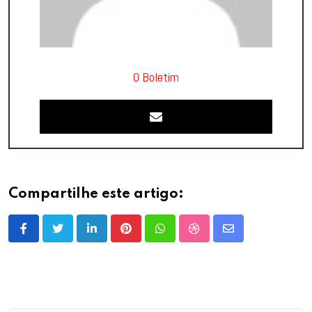
O Boletim
Compartilhe este artigo:
LinkedIn
Pinterest
Whatsapp
StumbleUpon
Share
via
Email