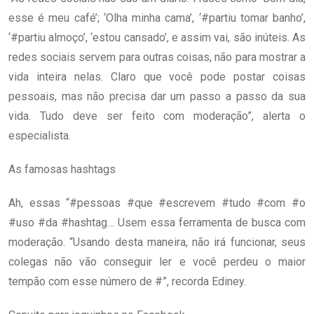
esse é meu café’; ‘Olha minha cama’, ‘#partiu tomar banho’,
‘#partiu almoço’, ‘estou cansado’, e assim vai, são inúteis. As
redes sociais servem para outras coisas, não para mostrar a
vida inteira nelas. Claro que você pode postar coisas
pessoais, mas não precisa dar um passo a passo da sua
vida. Tudo deve ser feito com moderação”, alerta o
especialista.
As famosas hashtags
Ah, essas “#pessoas #que #escrevem #tudo #com #o
#uso #da #hashtag… Usem essa ferramenta de busca com
moderação. “Usando desta maneira, não irá funcionar, seus
colegas não vão conseguir ler e você perdeu o maior
tempão com esse número de #”, recorda Ediney.