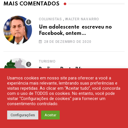
MAIS COMENTADOS
,
COLUNISTAS
WALTER NAVARRO
Um adolescente escreveu no
Facebook, ontem…
28 DE DEZEMBRO DE 2020
TURISMO
Berlim – Parte IV: meus
programas favoritos na ex-Berlim
Usamos cookies em nosso site para oferecer a você a
Ocidental
experiência mais relevante, lembrando suas preferências e
15 DE AGOSTO DE 2020
visitas repetidas. Ao clicar em “Aceitar tudo”, você concorda
com o uso de TODOS os cookies. No entanto, você pode
visitar "Configurações de cookies" para fornecer um
consentimento controlado.
TURISMO
Torres Del Paine é mesmo de tirar
Configurações
Aceitar
o fôlego
13 DE NOVEMBRO DE 2020