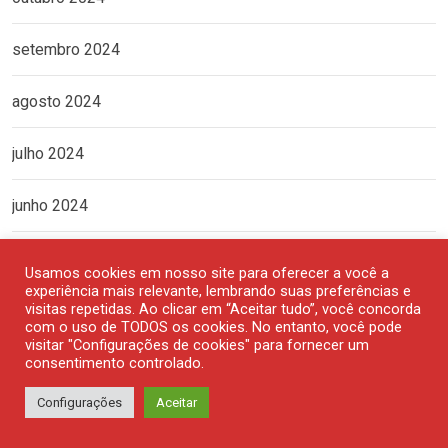
setembro 2024
agosto 2024
julho 2024
junho 2024
maio 2024
Usamos cookies em nosso site para oferecer a você a
experiência mais relevante, lembrando suas preferências e
abril 2024
visitas repetidas. Ao clicar em “Aceitar tudo”, você concorda
com o uso de TODOS os cookies. No entanto, você pode
visitar "Configurações de cookies" para fornecer um
março 2024
consentimento controlado.
Configurações
Aceitar
fevereiro 2024