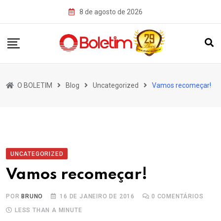
Skip
8 de agosto de 2026
to
content
O BOLETIM
Blog
Uncategorized
Vamos recomeçar!
UNCATEGORIZED
Vamos recomeçar!
POR
BRUNO
16 DE JANEIRO DE 2016
0
COMENTÁRIOS
LESS THAN A MINUTE