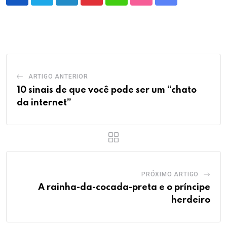
LinkedIn
Pinterest
Whatsapp
StumbleUpon
Share
via
Email
ARTIGO ANTERIOR
10 sinais de que você pode ser um “chato
da internet”
PRÓXIMO ARTIGO
A rainha-da-cocada-preta e o príncipe
herdeiro