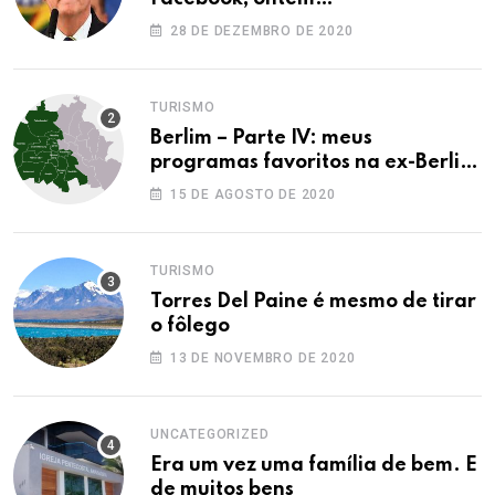
28 DE DEZEMBRO DE 2020
TURISMO
Berlim – Parte IV: meus
programas favoritos na ex-Berlim
Ocidental
15 DE AGOSTO DE 2020
TURISMO
Torres Del Paine é mesmo de tirar
o fôlego
13 DE NOVEMBRO DE 2020
UNCATEGORIZED
Era um vez uma família de bem. E
de muitos bens