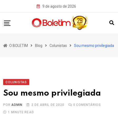
Skip
9 de agosto de 2026
to
content
O BOLETIM
Blog
Colunistas
Sou mesmo privilegiada
COLUNISTAS
Sou mesmo privilegiada
POR
ADMIN
2 DE ABRIL DE 2020
0
COMENTÁRIOS
1 MINUTE READ