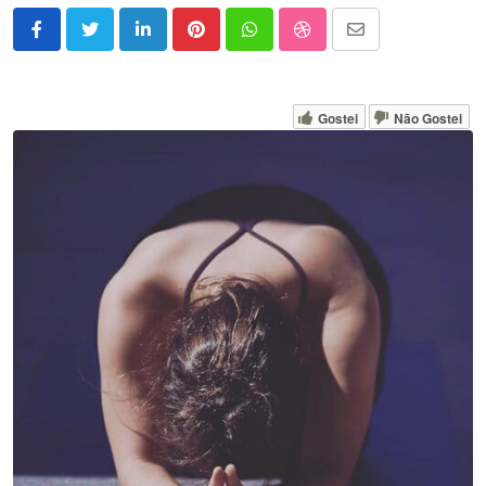
LinkedIn
Pinterest
Whatsapp
StumbleUpon
Share
via
Email
Gostei
Não Gostei