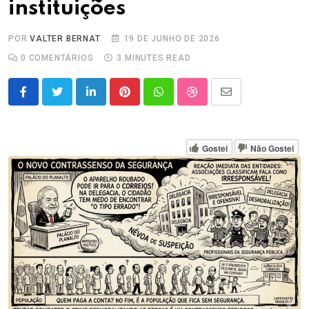
instituições
POR
VALTER BERNAT
19 DE JUNHO DE 2026
0
COMENTÁRIOS
3 MINUTES READ
LinkedIn
Pinterest
Whatsapp
StumbleUpon
Share
via
Email
Gostei
Não Gostei