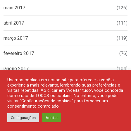
maio 2017
(126)
abril 2017
(111)
março 2017
(119)
fevereiro 2017
(76)
janeiro 2017
(104)
Usamos cookies em nosso site para oferecer a você a
dezembro 2016
(92)
experiência mais relevante, lembrando suas preferências e
visitas repetidas. Ao clicar em “Aceitar tudo”, você concorda
com o uso de TODOS os cookies. No entanto, você pode
novembro 2016
(103)
visitar "Configurações de cookies" para fornecer um
consentimento controlado.
outubro 2016
(107)
Configurações
Aceitar
setembro 2016
(125)