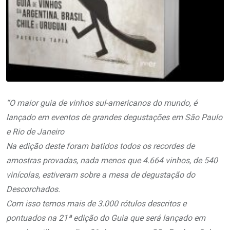
“O maior guia de vinhos sul-americanos do mundo, é
lançado em eventos de grandes degustações em São Paulo
e Rio de Janeiro
Na edição deste foram batidos todos os recordes de
amostras provadas, nada menos que 4.664 vinhos, de 540
vinícolas, estiveram sobre a mesa de degustação do
Descorchados.
Com isso temos mais de 3.000 rótulos descritos e
pontuados na 21ª edição do Guia que será lançado em