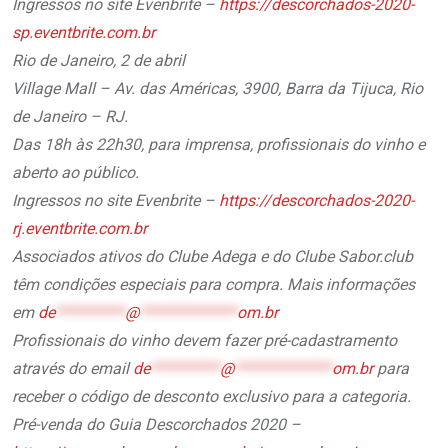
Ingressos no site Evenbrite –
https://descorchados-2020-
sp.eventbrite.com.br
Rio de Janeiro, 2 de abril
Village Mall – Av. das Américas, 3900, Barra da Tijuca, Rio
de Janeiro – RJ.
Das 18h às 22h30, para imprensa, profissionais do vinho e
aberto ao público.
Ingressos no site Evenbrite –
https://descorchados-2020-
rj.eventbrite.com.br
Associados ativos do Clube Adega e do Clube Sabor.club
têm condições especiais para compra. Mais informações
em
de
**********
@
**************
om.br
Profissionais do vinho devem fazer pré-cadastramento
através do email
de
**********
@
**************
om.br
para
receber o código de desconto exclusivo para a categoria.
Pré-venda do Guia Descorchados 2020 –