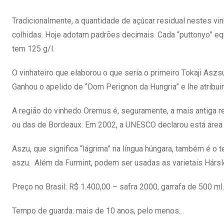
Tradicionalmente, a quantidade de açúcar residual nestes v
colhidas. Hoje adotam padrões decimais. Cada “puttonyo” eq
tem 125 g/l.
O vinhateiro que elaborou o que seria o primeiro Tokaji Asz
Ganhou o apelido de “Dom Perignon da Hungria” e lhe atribuir
A região do vinhedo Oremus é, seguramente, a mais antiga re
ou das de Bordeaux. Em 2002, a UNESCO declarou está áre
Aszu, que significa “lágrima” na língua húngara, também é o te
aszu. Além da Furmint, podem ser usadas as varietais Hársl
Preço no Brasil: R$ 1.400,00 – safra 2000, garrafa de 500 ml.
Tempo de guarda: mais de 10 anos, pelo menos…