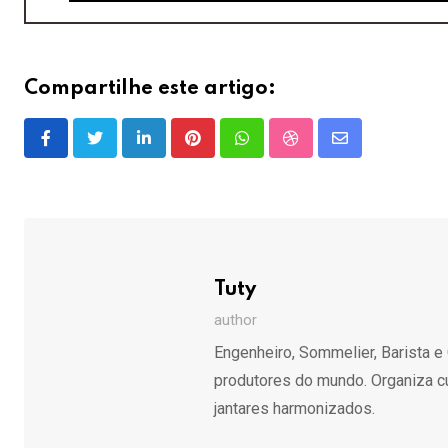
Compartilhe este artigo:
LinkedIn
Pinterest
Whatsapp
StumbleUpon
Share
via
Email
Tuty
author
Engenheiro, Sommelier, Barista e
produtores do mundo. Organiza cu
jantares harmonizados.