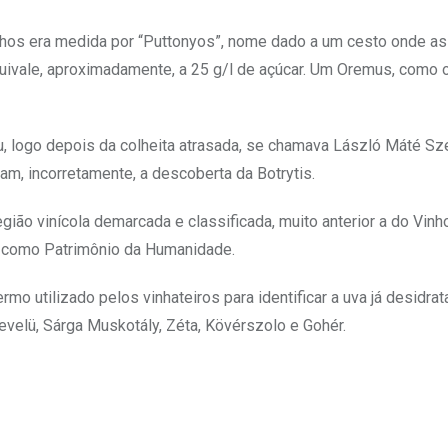
inhos era medida por “Puttonyos”, nome dado a um cesto onde a
uivale, aproximadamente, a 25 g/l de açúcar. Um Oremus, como o
su, logo depois da colheita atrasada, se chamava László Máté Sz
am, incorretamente, a descoberta da Botrytis.
gião vinícola demarcada e classificada, muito anterior a do Vinh
a como Patrimônio da Humanidade.
rmo utilizado pelos vinhateiros para identificar a uva já desidrat
evelü, Sárga Muskotály, Zéta, Kövérszolo e Gohér.