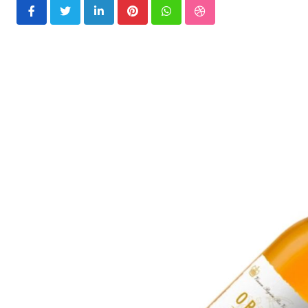
LinkedIn
Pinterest
Whatsapp
StumbleUpon