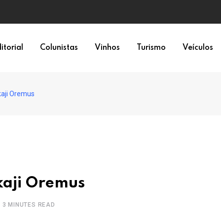
a 6×1
itorial
Colunistas
Vinhos
Turismo
Veículos
kaji Oremus
kaji Oremus
3 MINUTES READ