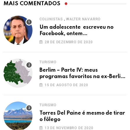
MAIS COMENTADOS
,
COLUNISTAS
WALTER NAVARRO
Um adolescente escreveu no
Facebook, ontem…
28 DE DEZEMBRO DE 2020
TURISMO
Berlim – Parte IV: meus
programas favoritos na ex-Berlim
Ocidental
15 DE AGOSTO DE 2020
TURISMO
Torres Del Paine é mesmo de tirar
o fôlego
13 DE NOVEMBRO DE 2020