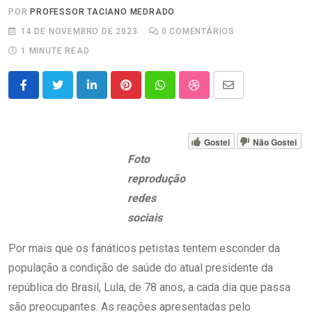
POR
PROFESSOR TACIANO MEDRADO
14 DE NOVEMBRO DE 2023
0
COMENTÁRIOS
1 MINUTE READ
LinkedIn
Pinterest
Whatsapp
StumbleUpon
Share
via
Email
Gostei
Não Gostei
Foto
reprodução
redes
sociais
Por mais que os fanáticos petistas tentem esconder da
população a condição de saúde do atual presidente da
república do Brasil, Lula, de 78 anos, a cada dia que passa
são preocupantes. As reações apresentadas pelo