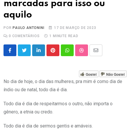
marcadas para isso ou
aquilo
POR
PAULO ANTONINI
17 DE MARÇO DE 2023
0
COMENTÁRIOS
1 MINUTE READ
LinkedIn
Pinterest
Whatsapp
StumbleUpon
Share
via
Email
Gostei
Não Gostei
No dia de hoje, o dia das mulheres, pra mim é como dia de
índio ou de natal, todo dia é dia.
Todo dia é dia de respeitarmos o outro, não importa o
gênero, a etnia ou credo.
Todo dia é dia de sermos gentis e amáveis.