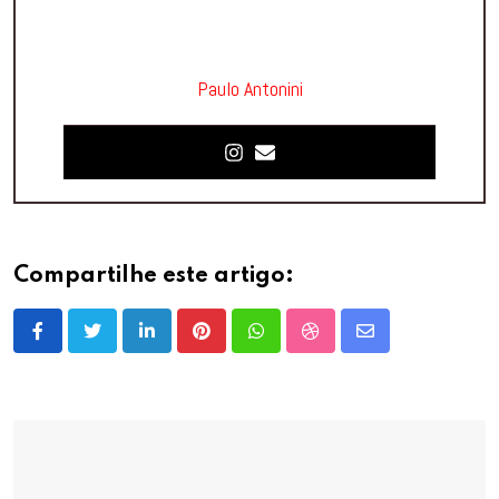
Paulo Antonini
Compartilhe este artigo:
LinkedIn
Pinterest
Whatsapp
StumbleUpon
Share
via
Email