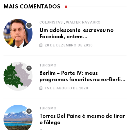
MAIS COMENTADOS
,
COLUNISTAS
WALTER NAVARRO
Um adolescente escreveu no
Facebook, ontem…
28 DE DEZEMBRO DE 2020
TURISMO
Berlim – Parte IV: meus
programas favoritos na ex-Berlim
Ocidental
15 DE AGOSTO DE 2020
TURISMO
Torres Del Paine é mesmo de tirar
o fôlego