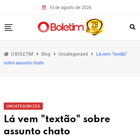
Skip
10 de agosto de 2026
to
content
O BOLETIM
Blog
Uncategorized
Lá vem "textão"
sobre assunto chato
UNCATEGORIZED
Lá vem "textão" sobre
assunto chato