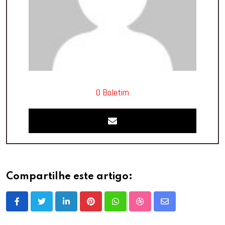
O Boletim
Compartilhe este artigo:
LinkedIn
Pinterest
Whatsapp
StumbleUpon
Share
via