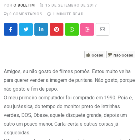
POR
O BOLETIM
15 DE SETEMBRO DE 2017
0
COMENTÁRIOS
1 MINUTE READ
LinkedIn
Pinterest
Whatsapp
StumbleUpon
Share
via
Email
Gostei
Não Gostei
Amigos, eu não gosto de filmes pornôs. Estou muito velha
para querer vender a imagem de puritana. Não gosto, porque
não gosto e fim de papo.
O meu primeiro computador foi comprado em 1990. Pois é,
sou jurássica, do tempo do monitor preto de letrinhas
verdes, DOS, Dbase, aquele disquete grande, depois um
outro um pouco menor, Carta-certa e outras coisas já
esquecidas.