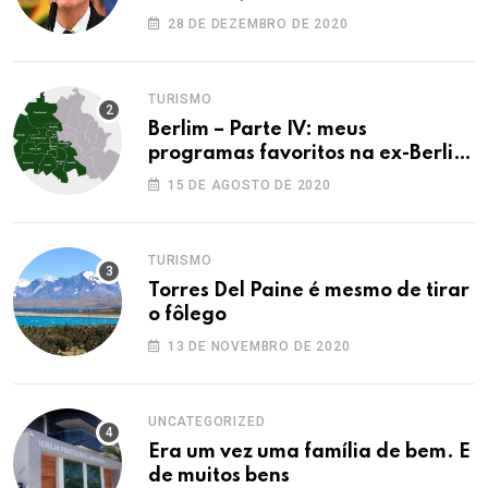
28 DE DEZEMBRO DE 2020
TURISMO
Berlim – Parte IV: meus
programas favoritos na ex-Berlim
Ocidental
15 DE AGOSTO DE 2020
TURISMO
Torres Del Paine é mesmo de tirar
o fôlego
13 DE NOVEMBRO DE 2020
UNCATEGORIZED
Era um vez uma família de bem. E
de muitos bens