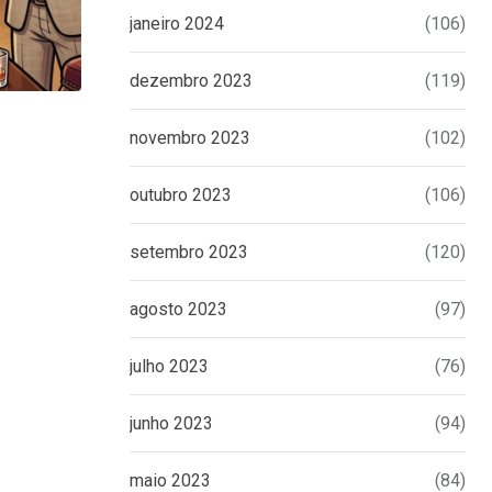
janeiro 2024
(106)
dezembro 2023
(119)
UNCATEGORIZED
novembro 2023
(102)
Eduardo Bolsonaro emite nota à impren
outubro 2023
(106)
tomar
16 DE JUNHO DE 2026
setembro 2023
(120)
agosto 2023
(97)
julho 2023
(76)
junho 2023
(94)
maio 2023
(84)