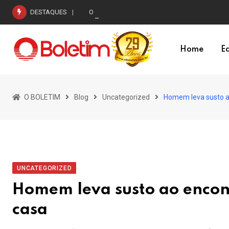
Skip
DESTAQUES
O vendaval Milei e os escândalos no Brasil
to
content
Home
Ed
O BOLETIM
Blog
Uncategorized
Homem leva susto ao
UNCATEGORIZED
Homem leva susto ao encont
casa