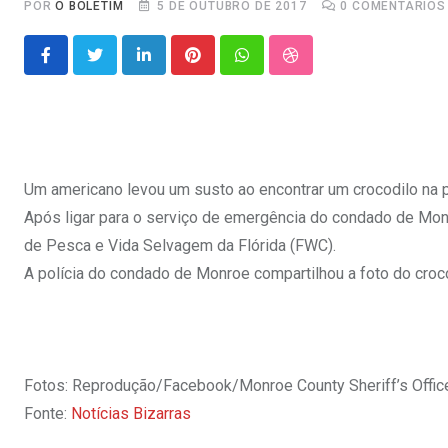
POR
O BOLETIM
5 DE OUTUBRO DE 2017
0
COMENTÁRIOS
LinkedIn
Pinterest
Whatsapp
StumbleUpon
Um americano levou um susto ao encontrar um crocodilo na p
Após ligar para o serviço de emergência do condado de Mon
de Pesca e Vida Selvagem da Flórida (FWC).
A polícia do condado de Monroe compartilhou a foto do croc
Fotos: Reprodução/Facebook/Monroe County Sheriff’s Offic
Fonte:
Notícias Bizarras