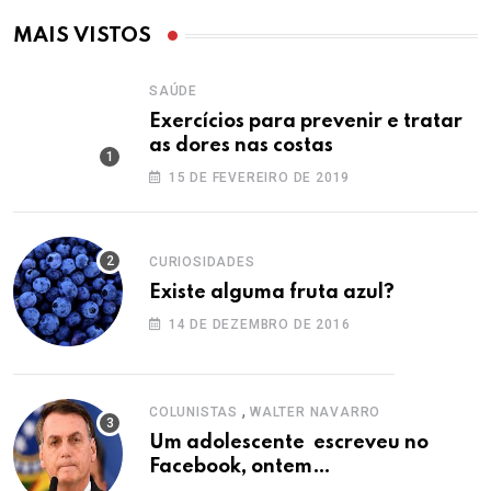
MAIS VISTOS
SAÚDE
Exercícios para prevenir e tratar
as dores nas costas
15 DE FEVEREIRO DE 2019
CURIOSIDADES
Existe alguma fruta azul?
14 DE DEZEMBRO DE 2016
,
COLUNISTAS
WALTER NAVARRO
Um adolescente escreveu no
Facebook, ontem…