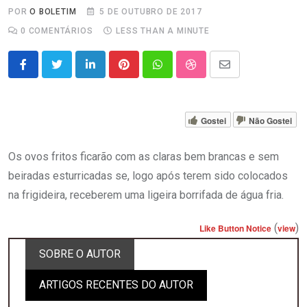
POR
O BOLETIM
5 DE OUTUBRO DE 2017
0
COMENTÁRIOS
LESS THAN A MINUTE
LinkedIn
Pinterest
Whatsapp
StumbleUpon
Share
via
Email
Gostei
Não Gostei
Os ovos fritos ficarão com as claras bem brancas e sem
beiradas esturricadas se, logo após terem sido colocados
na frigideira, receberem uma ligeira borrifada de água fria.
(
)
Like Button Notice
view
SOBRE O AUTOR
ARTIGOS RECENTES DO AUTOR