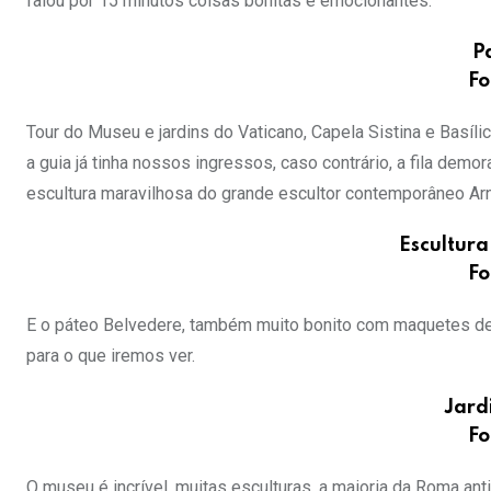
falou por 15 minutos coisas bonitas e emocionantes.
P
Fo
Tour do Museu e jardins do Vaticano, Capela Sistina e Basíli
a guia já tinha nossos ingressos, caso contrário, a fila demo
escultura maravilhosa do grande escultor contemporâneo A
Escultur
Fo
E o páteo Belvedere, também muito bonito com maquetes de 
para o que iremos ver.
Jard
Fo
O museu é incrível, muitas esculturas, a maioria da Roma an