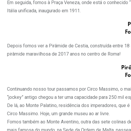
Em seguida, fomos à Praça Veneza, onde está o conhecido “Bo
Itália unificada, inaugurado em 1911.
P
Fo
Depois fomos ver a Pirâmide de Cestia, construída entre 18
pirâmide maravilhosa de 2017 anos no centro de Roma!
Pir
Fo
Continuando nosso tour passamos por Circo Massimo, o maio
“jockey” antigo chegou a ter uma capacidade para 250 mil e
De lá, ao Monte Palatino, residência dos imperadores, que 
Circo Massimo. Hoje, um grande museu ao ar livre.
Fomos também ao Monte Aventino, outra das sete colinas de 
mais famosa do mundo, na Sede da Ordem de Malta, passeamo