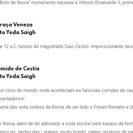
lo de Noiva” monumento nacional à Vittorio Emanuelle II, prime
raça Veneza
to Yeda Saigh
 e 12 a.C, túmulo do magistrado Caio Cestio. Impressionante des
âmide de Cestia
to Yeda Saigh
r circo do mundo, onde aconteciam as famosas corridas de cav
spectadores!
é uma das sete colinas de Roma: de um lado o Fórum Romano e d
Roma, além de ter admirado a vista incrível pelo buraco da fec
s no Jardim das Laranjas, muito bonito, calmo, gostoso de pa