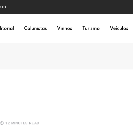
o 01
itorial
Colunistas
Vinhos
Turismo
Veículos
12 MINUTES READ