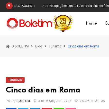
Skip
DESTAQUES
As investigações contra Lulinha e a sina do filh
to
content
Home
Ed
O BOLETIM
Blog
Turismo
Cinco dias em Roma
TURISMO
Cinco dias em Roma
POR
O BOLETIM
3 DE MARÇO DE 2017
0
COMENTÁRIOS