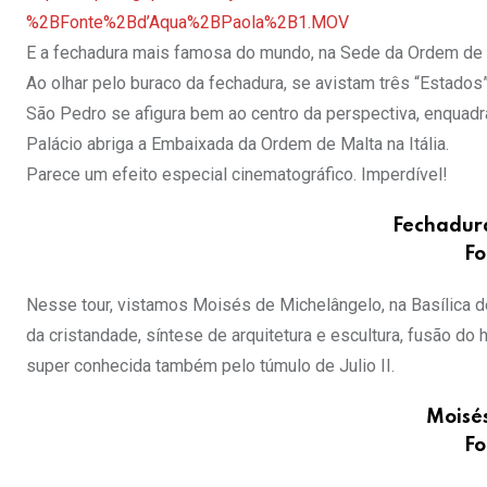
%2BFonte%2Bd’Aqua%2BPaola%2B1.MOV
E a fechadura mais famosa do mundo, na Sede da Ordem de M
Ao olhar pelo buraco da fechadura, se avistam três “Estados”:
São Pedro se afigura bem ao centro da perspectiva, enquadra
Palácio abriga a Embaixada da Ordem de Malta na Itália.
Parece um efeito especial cinematográfico. Imperdível!
Fechadur
Fo
Nesse tour, vistamos Moisés de Michelângelo, na Basílica d
da cristandade, síntese de arquitetura e escultura, fusão do h
super conhecida também pelo túmulo de Julio II.
Moisé
Fo