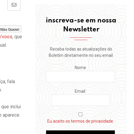
Share
via
inscreva-se em nossa
Email
Newsletter
Não Gostei
r/voos
, que
ual.
Receba todas as atualizações do
Boletim diretamente no seu email.
Nome
ça, fala
e.
Email:
que inclui
e aparece
Eu aceito os termos de privacidade.