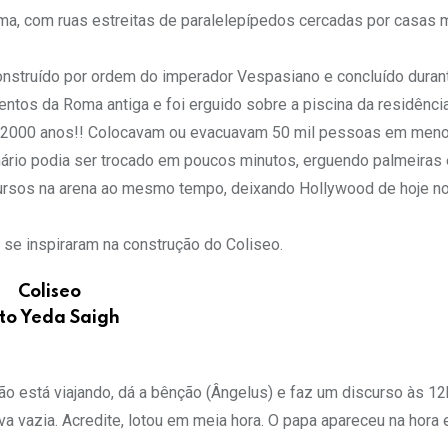
ma, com ruas estreitas de paralelepípedos cercadas por casas 
onstruído por ordem do imperador Vespasiano e concluído duran
ntos da Roma antiga e foi erguido sobre a piscina da residênci
há 2000 anos!! Colocavam ou evacuavam 50 mil pessoas em men
cenário podia ser trocado em poucos minutos, erguendo palmeiras 
0 ursos na arena ao mesmo tempo, deixando Hollywood de hoje no
se inspiraram na construção do Coliseo.
Coliseo
to Yeda Saigh
 está viajando, dá a bênção (Ângelus) e faz um discurso às 12
 vazia. Acredite, lotou em meia hora. O papa apareceu na hora 