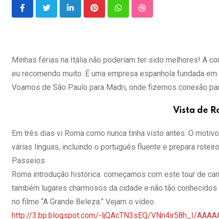
LinkedIn
Pinterest
Whatsapp
StumbleUpon
Minhas férias na Itália não poderiam ter sido melhores! A c
eu recomendo muito. É uma empresa espanhola fundada em 198
Voamos de São Paulo para Madri, onde fizemos conexão pa
Vista de R
Em três dias vi Roma como nunca tinha visto antes. O motivo:
várias línguas, incluindo o português fluente e prepara rotei
Passeios
Roma introdução histórica: começamos com este tour de carr
também lugares charmosos da cidade e não tão conhecidos e 
no filme “A Grande Beleza.” Vejam o vídeo.
http://3.bp.blogspot.com/-ljQAcTN3sEQ/VNn4ir58h_I/A