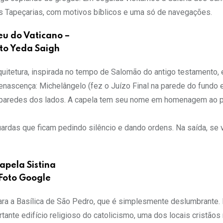
as Tapeçarias, com motivos bíblicos e uma só de navegações.
u do Vaticano –
to Yeda Saigh
quitetura, inspirada no tempo de Salomão do antigo testamento, 
nascença: Michelângelo (fez o Juízo Final na parede do fundo e
i as paredes dos lados. A capela tem seu nome em homenagem ao 
uardas que ficam pedindo silêncio e dando ordens. Na saída, se
apela Sistina
Foto Google
, para a Basílica de São Pedro, que é simplesmente deslumbrante.
tante edifício religioso do catolicismo, uma dos locais cristãos