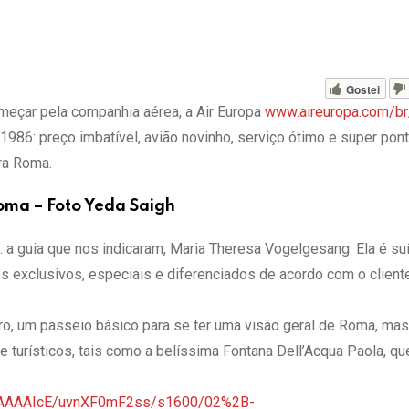
Gostei
omeçar pela companhia aérea, a Air Europa
www.aireuropa.com/b
6: preço imbatível, avião novinho, serviço ótimo e super pont
ra Roma.
oma – Foto Yeda Saigh
 a guia que nos indicaram, Maria Theresa Vogelgesang. Ela é suí
ros exclusivos, especiais e diferenciados de acordo com o client
o, um passeio básico para se ter uma visão geral de Roma, mas 
turísticos, tais como a belíssima Fontana Dell’Acqua Paola, qu
AAAAAAAIcE/uvnXF0mF2ss/s1600/02%2B-