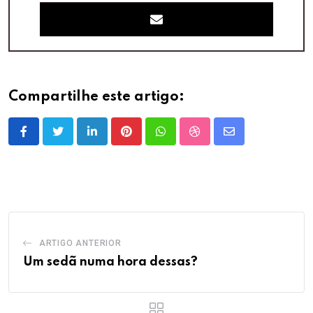
Compartilhe este artigo:
LinkedIn
Pinterest
Whatsapp
StumbleUpon
Share
via
Email
ARTIGO ANTERIOR
Um sedã numa hora dessas?