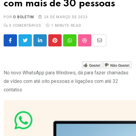
com mais de 30 pessoas
POR
O BOLETIM
24 DE MARÇO DE 2023
0
COMENTÁRIOS
1 MINUTE READ
LinkedIn
Pinterest
Whatsapp
StumbleUpon
Share
via
Email
Gostei
Não Gostei
No novo WhatsApp para Windows, dá para fazer chamadas
de vídeo com até oito pessoas e ligações com até 32
contatos