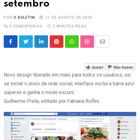
setembro
POR
O BOLETIM
21 DE AGOSTO DE 2020
0
COMENTÁRIOS
2 MINUTES READ
LinkedIn
Pinterest
Whatsapp
StumbleUpon
Share
via
Email
Gostei
Não Gostei
Novo design liberado em maio para todos os usuários, vai
se tornar o único da rede social; interface exclui a barra azul
superior e ganha o modo escuro
Guilherme Preta, editado por Fabiana Rolfini