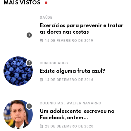
MAIS VISTOS
SAÚDE
Exercícios para prevenir e tratar
as dores nas costas
15 DE FEVEREIRO DE 2019
CURIOSIDADES
Existe alguma fruta azul?
14 DE DEZEMBRO DE 2016
,
COLUNISTAS
WALTER NAVARRO
Um adolescente escreveu no
Facebook, ontem…
28 DE DEZEMBRO DE 2020