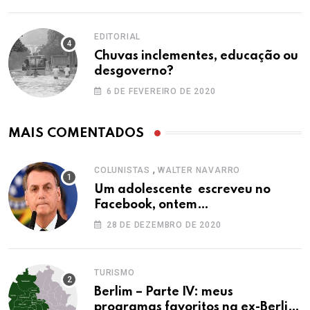
EDITORIAL
Chuvas inclementes, educação ou
desgoverno?
6 DE FEVEREIRO DE 2020
MAIS COMENTADOS
,
COLUNISTAS
WALTER NAVARRO
Um adolescente escreveu no
Facebook, ontem…
28 DE DEZEMBRO DE 2020
TURISMO
Berlim – Parte IV: meus
programas favoritos na ex-Berlim