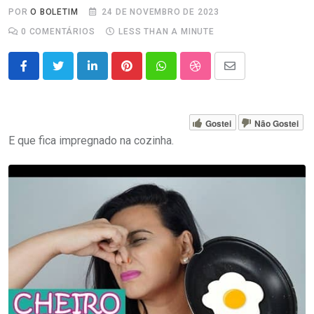
POR
O BOLETIM
24 DE NOVEMBRO DE 2023
0
COMENTÁRIOS
LESS THAN A MINUTE
LinkedIn
Pinterest
Whatsapp
StumbleUpon
Share
via
Email
Gostei
Não Gostei
E que fica impregnado na cozinha.