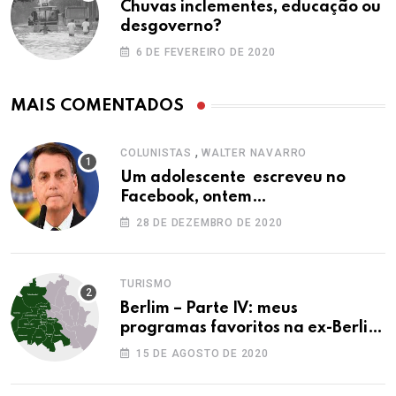
Chuvas inclementes, educação ou
desgoverno?
6 DE FEVEREIRO DE 2020
MAIS COMENTADOS
,
COLUNISTAS
WALTER NAVARRO
Um adolescente escreveu no
Facebook, ontem…
28 DE DEZEMBRO DE 2020
TURISMO
Berlim – Parte IV: meus
programas favoritos na ex-Berlim
Ocidental
15 DE AGOSTO DE 2020