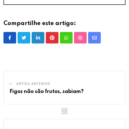
Compartilhe este artigo:
LinkedIn
Pinterest
Whatsapp
StumbleUpon
Share
via
Email
ARTIGO ANTERIOR
Figos não são frutos, sabiam?