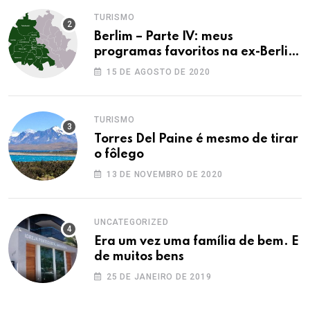
TURISMO
Berlim – Parte IV: meus
programas favoritos na ex-Berlim
Ocidental
15 DE AGOSTO DE 2020
TURISMO
Torres Del Paine é mesmo de tirar
o fôlego
13 DE NOVEMBRO DE 2020
UNCATEGORIZED
Era um vez uma família de bem. E
de muitos bens
25 DE JANEIRO DE 2019