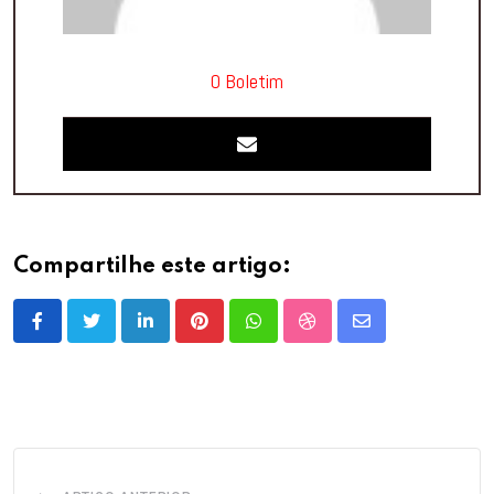
O Boletim
Compartilhe este artigo:
LinkedIn
Pinterest
Whatsapp
StumbleUpon
Share
via
Email