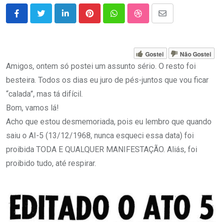
LinkedIn
Pinterest
Whatsapp
StumbleUpon
Share
via
Email
Gostei
Não Gostei
Amigos, ontem só postei um assunto sério. O resto foi
besteira. Todos os dias eu juro de pés-juntos que vou ficar
“calada”, mas tá difícil.
Bom, vamos lá!
Acho que estou desmemoriada, pois eu lembro que quando
saiu o AI-5 (13/12/1968, nunca esqueci essa data) foi
proibida TODA E QUALQUER MANIFESTAÇÃO. Aliás, foi
proibido tudo, até respirar.