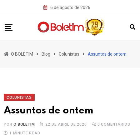
Skip
6 de agosto de 2026
to
content
O BOLETIM
Blog
Colunistas
Assuntos de ontem
COLUNISTAS
Assuntos de ontem
POR
O BOLETIM
22 DE ABRIL DE 2020
0
COMENTÁRIOS
1 MINUTE READ