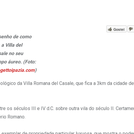
Gostei
senho de como
 a Villa del
ale no seu
po áureo. (Foto:
gettoipazia.com
)
eológico da Villa Romana del Casale, que fica a 3km da cidade d
e os séculos III e IV d.C. sobre outra vila do século II. Certame
ério Romano.
o exemplar de propriedade particular luxuosa, que mostra o poder