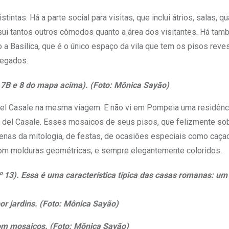
intas. Há a parte social para visitas, que inclui átrios, salas, qu
sui tantos outros cômodos quanto a área dos visitantes. Há tam
a Basílica, que é o único espaço da vila que tem os pisos rev
regados.
ª, 7B e 8 do mapa acima). (Foto: Mônica Sayão)
 del Casale na mesma viagem. E não vi em Pompeia uma residênc
 del Casale. Esses mosaicos de seus pisos, que felizmente so
 cenas da mitologia, de festas, de ocasiões especiais como caça
 com molduras geométricas, e sempre elegantemente coloridos.
º 13). Essa é uma característica típica das casas romanas: um
or jardins. (Foto: Mônica Sayão)
com mosaicos. (Foto: Mônica Sayão)