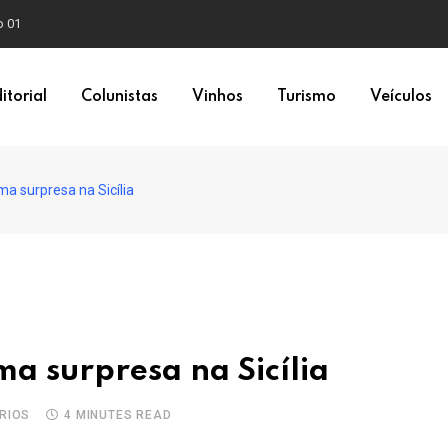
o 01
itorial
Colunistas
Vinhos
Turismo
Veículos
ma surpresa na Sicília
a surpresa na Sicília
RIOS
4 MINUTES READ