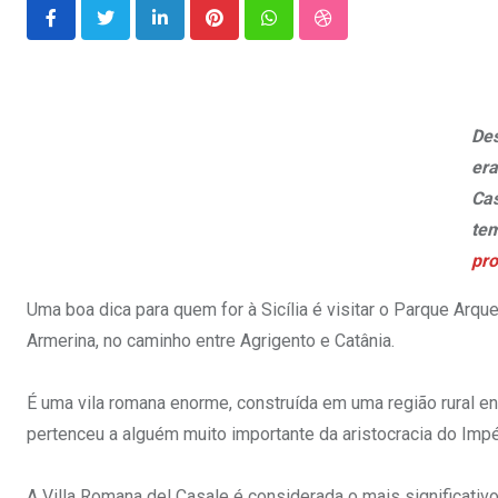
LinkedIn
Pinterest
Whatsapp
StumbleUpon
De
era
Cas
tem
pro
Uma boa dica para quem for à Sicília é visitar o Parque Arqu
Armerina, no caminho entre Agrigento e Catânia.
É uma vila romana enorme, construída em uma região rural entr
pertenceu a alguém muito importante da aristocracia do Imp
A Villa Romana del Casale é considerada o mais significativ