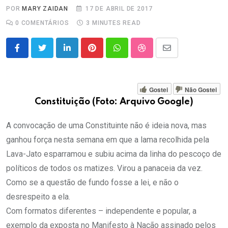
POR
MARY ZAIDAN
17 DE ABRIL DE 2017
0
COMENTÁRIOS
3 MINUTES READ
LinkedIn
Pinterest
Whatsapp
StumbleUpon
Share
via
Email
Gostei
Não Gostei
Constituição (Foto: Arquivo Google)
A convocação de uma Constituinte não é ideia nova, mas
ganhou força nesta semana em que a lama recolhida pela
Lava-Jato esparramou e subiu acima da linha do pescoço de
políticos de todos os matizes. Virou a panaceia da vez.
Como se a questão de fundo fosse a lei, e não o
desrespeito a ela.
Com formatos diferentes – independente e popular, a
exemplo da exposta no Manifesto à Nação assinado pelos