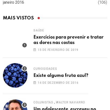
janeiro 2016
(106)
MAIS VISTOS
SAÚDE
Exercícios para prevenir e tratar
as dores nas costas
15 DE FEVEREIRO DE 2019
CURIOSIDADES
Existe alguma fruta azul?
14 DE DEZEMBRO DE 2016
,
COLUNISTAS
WALTER NAVARRO
Um adolescente escreveu no