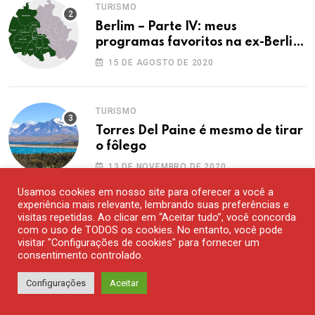
TURISMO
Berlim – Parte IV: meus
programas favoritos na ex-Berlim
Ocidental
15 DE AGOSTO DE 2020
TURISMO
Torres Del Paine é mesmo de tirar
o fôlego
13 DE NOVEMBRO DE 2020
Usamos cookies em nosso site para oferecer a você a
experiência mais relevante, lembrando suas preferências e
UNCATEGORIZED
visitas repetidas. Ao clicar em “Aceitar tudo”, você concorda
com o uso de TODOS os cookies. No entanto, você pode
Era um vez uma família de bem. E
visitar "Configurações de cookies" para fornecer um
de muitos bens
consentimento controlado.
25 DE JANEIRO DE 2019
Configurações
Aceitar