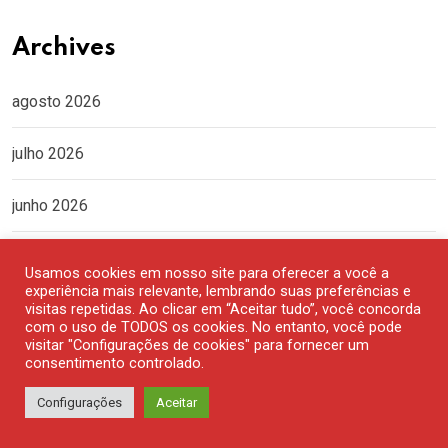
Archives
agosto 2026
julho 2026
junho 2026
maio 2026
Usamos cookies em nosso site para oferecer a você a
experiência mais relevante, lembrando suas preferências e
abril 2026
visitas repetidas. Ao clicar em “Aceitar tudo”, você concorda
com o uso de TODOS os cookies. No entanto, você pode
visitar "Configurações de cookies" para fornecer um
março 2026
consentimento controlado.
Configurações
Aceitar
fevereiro 2026