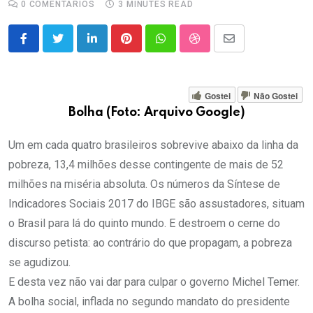
0
COMENTÁRIOS
3 MINUTES READ
LinkedIn
Pinterest
Whatsapp
StumbleUpon
Share
via
Email
Gostei
Não Gostei
Bolha (Foto: Arquivo Google)
Um em cada quatro brasileiros sobrevive abaixo da linha da
pobreza, 13,4 milhões desse contingente de mais de 52
milhões na miséria absoluta. Os números da Síntese de
Indicadores Sociais 2017 do IBGE são assustadores, situam
o Brasil para lá do quinto mundo. E destroem o cerne do
discurso petista: ao contrário do que propagam, a pobreza
se agudizou.
E desta vez não vai dar para culpar o governo Michel Temer.
A bolha social, inflada no segundo mandato do presidente