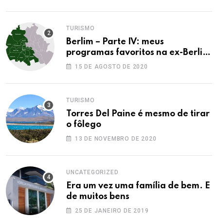
TURISMO
Berlim – Parte IV: meus
programas favoritos na ex-Berlim
Ocidental
15 DE AGOSTO DE 2020
TURISMO
Torres Del Paine é mesmo de tirar
o fôlego
13 DE NOVEMBRO DE 2020
UNCATEGORIZED
Era um vez uma família de bem. E
de muitos bens
25 DE JANEIRO DE 2019