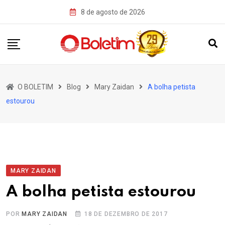
Skip
8 de agosto de 2026
to
content
O BOLETIM
Blog
Mary Zaidan
A bolha petista
estourou
MARY ZAIDAN
A bolha petista estourou
POR
MARY ZAIDAN
18 DE DEZEMBRO DE 2017